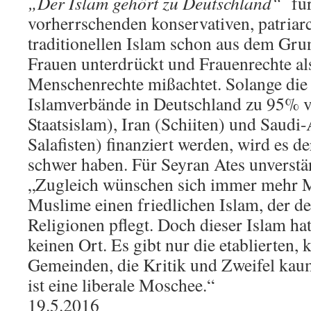
„Der Islam gehört zu Deutschland“
für
vorherrschenden konservativen, patriar
traditionellen Islam schon aus dem Grund
Frauen unterdrückt und Frauenrechte als
Menschenrechte mißachtet. Solange di
Islamverbände in Deutschland zu 95% 
Staatsislam), Iran (Schiiten) und Saudi
Salafisten) finanziert werden, wird es 
schwer haben. Für Seyran Ates unverstä
„Zugleich wünschen sich immer mehr 
Muslime einen friedlichen Islam, der d
Religionen pflegt. Doch dieser Islam ha
keinen Ort. Es gibt nur die etablierten,
Gemeinden, die Kritik und Zweifel kaum
ist eine liberale Moschee.“
19.5.2016