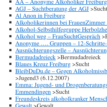
AA – Anonyme Alkoholiker Freiburg
AGJ – Suchtberatung der AGJ
>Such
Al Anon in Freiburg
Alkoholikerinnen bei FrauenZimmer 
Alkohol-Selbsthilfegruppe Herbolzh
Alkohol weg – FrauSuchtGespräch
>F
Anonyme …. Gruppen – 12-Schritte
Ausnüchterungszelle – Ausnüchterun
Bermudadreieck
>Bermudadreieck
Blaues Kreuz Freiburg
>Sucht
BleibDuDu.de – Gegen Alkoholmissb
>Jugend3 (6.12.2007)
Emma: Jugend- und Drogenberatungss
Emmendingen
>Sucht
Freundeskreis alkoholkranker Mensc
Gewalt
>Gewalt