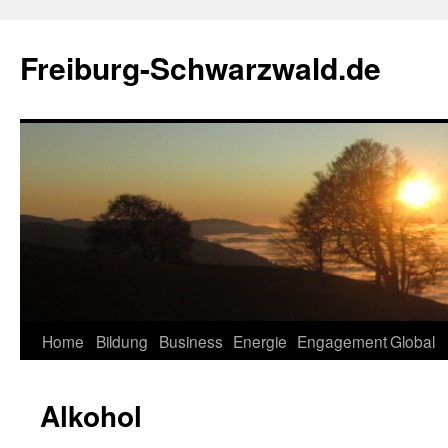
Zum
Inhalt
Freiburg-Schwarzwald.de
springen
Home
Bildung
Business
Energie
Engagement
Global
Alkohol