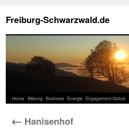
Zum
Inhalt
Freiburg-Schwarzwald.de
springen
Home
Bildung
Business
Energie
Engagement
Global
←
Hanisenhof