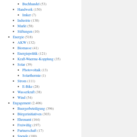
Buchhandel
(53)
Handwerk
(150)
Imker
(7)
Industrie
(138)
Markt
(58)
Stiftungen
(10)
Energie
(518)
AKW
(132)
Biomasse
(41)
Energiepolitik
(121)
Kraft-Waerme-Kopplung
(35)
Solar
(39)
Photovoltaik
(13)
Solarthermie
(1)
Strom
(111)
E-Bike
(28)
Wasserkraft
(38)
Wind
(54)
Engagement
(2.406)
Buergerbeteiligung
(396)
Bürgerinitiativen
(303)
Ehrenamt
(164)
Freiwillig
(197)
Partnerschaft
(17)
Spende
(100)