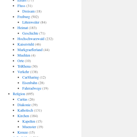
Elsass
(77)
Fluss
(31)
Dreisam
(18)
Freiburg
(502)
Littenweiler
(84)
Heimat
(183)
Geschichte
(71)
Hochschwarzwald
(232)
Kaiserstuhl
(46)
Markgraeflerland
(44)
Muehlen
(4)
Orte
(10)
TriRhena
(30)
Verkehr
(138)
CarSharing
(12)
Eisenbahn
(28)
Fahrradwege
(19)
Religion
(695)
Caritas
(26)
Diakonie
(39)
Katholisch
(131)
Kirchen
(184)
Kapellen
(15)
Muenster
(19)
Kreuze
(15)