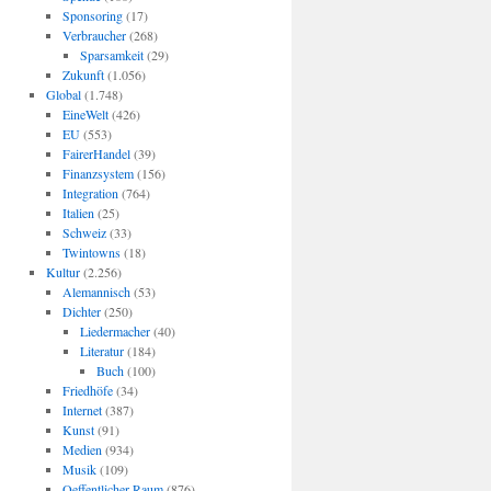
Sponsoring
(17)
Verbraucher
(268)
Sparsamkeit
(29)
Zukunft
(1.056)
Global
(1.748)
EineWelt
(426)
EU
(553)
FairerHandel
(39)
Finanzsystem
(156)
Integration
(764)
Italien
(25)
Schweiz
(33)
Twintowns
(18)
Kultur
(2.256)
Alemannisch
(53)
Dichter
(250)
Liedermacher
(40)
Literatur
(184)
Buch
(100)
Friedhöfe
(34)
Internet
(387)
Kunst
(91)
Medien
(934)
Musik
(109)
Oeffentlicher Raum
(876)