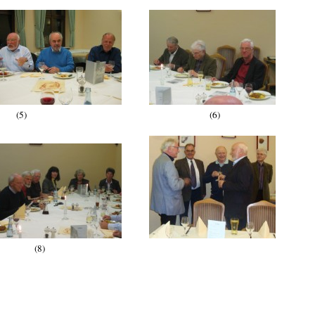
enbild (5) (6)
8)