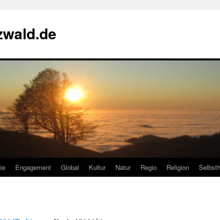
zwald.de
ie
Engagement
Global
Kultur
Natur
Regio
Religion
Selbsth