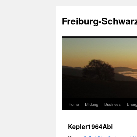
Zum
Inhalt
Freiburg-Schwar
springen
Home
Bildung
Business
Energ
Kepler1964Abi