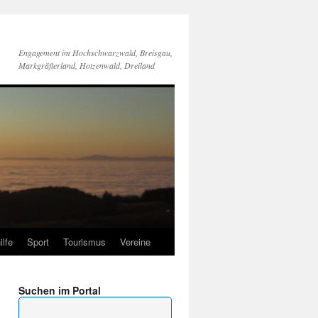
Engagement im Hochschwarzwald, Breisgau,
Markgräflerland, Hotzenwald, Dreiland
ilfe
Sport
Tourismus
Vereine
Suchen im Portal