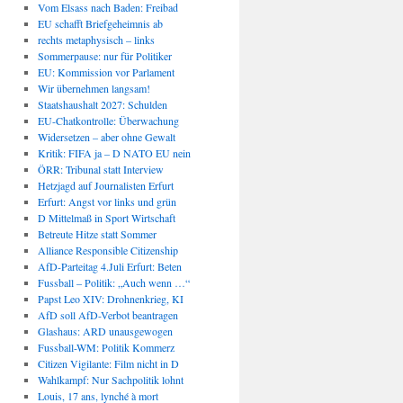
Vom Elsass nach Baden: Freibad
EU schafft Briefgeheimnis ab
rechts metaphysisch – links
Sommerpause: nur für Politiker
EU: Kommission vor Parlament
Wir übernehmen langsam!
Staatshaushalt 2027: Schulden
EU-Chatkontrolle: Überwachung
Widersetzen – aber ohne Gewalt
Kritik: FIFA ja – D NATO EU nein
ÖRR: Tribunal statt Interview
Hetzjagd auf Journalisten Erfurt
Erfurt: Angst vor links und grün
D Mittelmaß in Sport Wirtschaft
Betreute Hitze statt Sommer
Alliance Responsible Citizenship
AfD-Parteitag 4.Juli Erfurt: Beten
Fussball – Politik: „Auch wenn …“
Papst Leo XIV: Drohnenkrieg, KI
AfD soll AfD-Verbot beantragen
Glashaus: ARD unausgewogen
Fussball-WM: Politik Kommerz
Citizen Vigilante: Film nicht in D
Wahlkampf: Nur Sachpolitik lohnt
Louis, 17 ans, lynché à mort