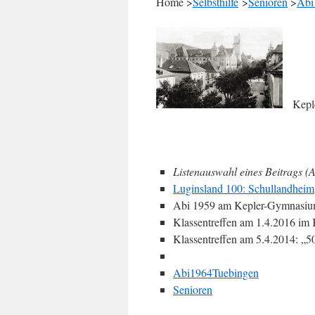
Home >
Selbsthilfe
>
Senioren
>
Abi
Kepler
Listenauswahl eines Beitrags (A
Luginsland 100: Schullandheim
Abi 1959 am Kepler-Gymnasium
Klassentreffen am 1.4.2016 im 
Klassentreffen am 5.4.2014: „50
Abi1964Tuebingen
Senioren