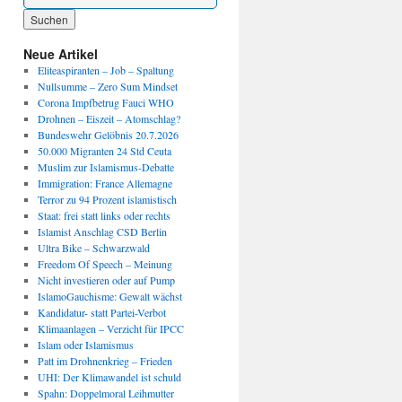
Wenn die Ergebnisse der automatischen Vervollständigung verfügbar sind, benutze die P
Neue Artikel
Eliteaspiranten – Job – Spaltung
Nullsumme – Zero Sum Mindset
Corona Impfbetrug Fauci WHO
Drohnen – Eiszeit – Atomschlag?
Bundeswehr Gelöbnis 20.7.2026
50.000 Migranten 24 Std Ceuta
Muslim zur Islamismus-Debatte
Immigration: France Allemagne
Terror zu 94 Prozent islamistisch
Staat: frei statt links oder rechts
Islamist Anschlag CSD Berlin
Ultra Bike – Schwarzwald
Freedom Of Speech – Meinung
Nicht investieren oder auf Pump
IslamoGauchisme: Gewalt wächst
Kandidatur- statt Partei-Verbot
Klimaanlagen – Verzicht für IPCC
Islam oder Islamismus
Patt im Drohnenkrieg – Frieden
UHI: Der Klimawandel ist schuld
Spahn: Doppelmoral Leihmutter