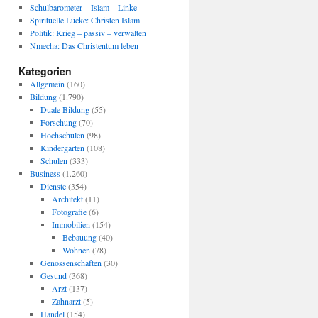
Schulbarometer – Islam – Linke
Spirituelle Lücke: Christen Islam
Politik: Krieg – passiv – verwalten
Nmecha: Das Christentum leben
Kategorien
Allgemein
(160)
Bildung
(1.790)
Duale Bildung
(55)
Forschung
(70)
Hochschulen
(98)
Kindergarten
(108)
Schulen
(333)
Business
(1.260)
Dienste
(354)
Architekt
(11)
Fotografie
(6)
Immobilien
(154)
Bebauung
(40)
Wohnen
(78)
Genossenschaften
(30)
Gesund
(368)
Arzt
(137)
Zahnarzt
(5)
Handel
(154)