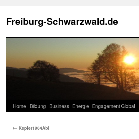
Zum
Inhalt
Freiburg-Schwarzwald.de
springen
Home
Bildung
Business
Energie
Engagement
Global
←
Kepler1964Abi