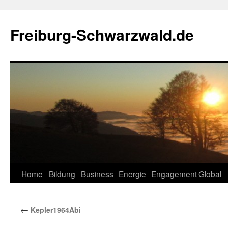
Zum
Inhalt
Freiburg-Schwarzwald.de
springen
Home
Bildung
Business
Energie
Engagement
Global
←
Kepler1964Abi