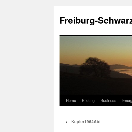
Zum
Inhalt
Freiburg-Schwar
springen
Home
Bildung
Business
Energ
←
Kepler1964Abi