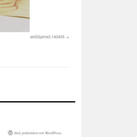
abi50jahre2-140405
Stolz präsentiert von WordPress.