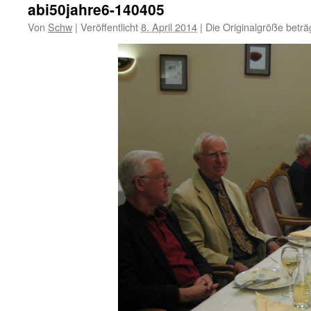
abi50jahre6-140405
Von
Schw
|
Veröffentlicht
8. April 2014
|
Die Originalgröße beträ