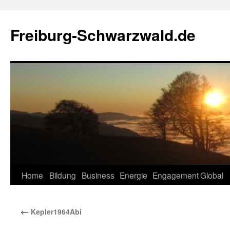
Zum
Inhalt
Freiburg-Schwarzwald.de
springen
Home
Bildung
Business
Energie
Engagement
Global
←
Kepler1964Abi