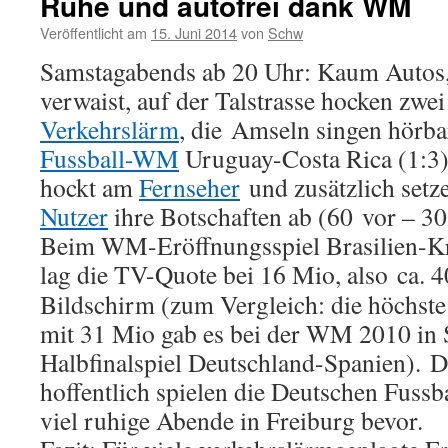
Ruhe und autofrei dank WM
Veröffentlicht am
15. Juni 2014
von
Schw
Samstagabends ab 20 Uhr: Kaum Autos,
verwaist, auf der Talstrasse hocken zwei
Verkehrslärm
, die Amseln singen hörb
Fussball-WM
Uruguay-Costa Rica (1:3)
hockt am
Fernseher
und zusätzlich set
Nutzer
ihre Botschaften ab (60 vor – 30
Beim WM-Eröffnungsspiel Brasilien-Kro
lag die TV-Quote bei 16 Mio, also ca.
Bildschirm (zum Vergleich: die höchst
mit 31 Mio gab es bei der WM 2010 in 
Halbfinalspiel Deutschland-Spanien). Da
hoffentlich spielen die Deutschen Fussb
viel ruhige Abende in Freiburg bevor.