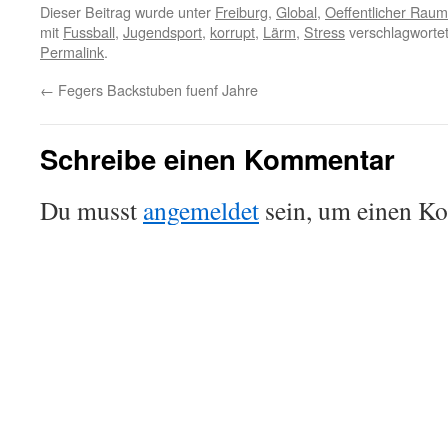
Dieser Beitrag wurde unter
Freiburg
,
Global
,
Oeffentlicher Raum
mit
Fussball
,
Jugendsport
,
korrupt
,
Lärm
,
Stress
verschlagwortet
Permalink
.
←
Fegers Backstuben fuenf Jahre
Schreibe einen Kommentar
Du musst
angemeldet
sein, um einen K