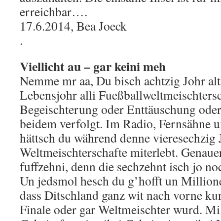
erreichbar….
17.6.2014, Bea Joeck
.
Viellicht au – gar keini meh
Nemme mr aa, Du bisch achtzig Johr alt
Lebensjohr alli Fueßballweltmeischtersc
Begeischterung oder Enttäuschung ode
beidem verfolgt. Im Radio, Fernsähne 
hättsch du während denne vieresechzig 
Weltmeischterschafte miterlebt. Genauer
fuffzehni, denn die sechzehnt isch jo n
Un jedsmol hesch du g’hofft un Millione
dass Ditschland ganz wit nach vorne kunn
Finale oder gar Weltmeischter wurd. Mil