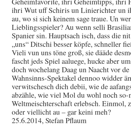
Geheimfavorite, ihri Geheimtipps, ihri 
ihri Wut uff Schiris un Linierichter un
au, wo si sich keinem sage traue. Un wer 
Lieblingsspieler? Au wenn selli Brasili
Spanier sin. Hauptsach isch, dass die ni
„uns“ Ditschi besser köpfe, schneller fie
Vieli vun uns töne groß, sie dääde desmo
fascht jeds Spiel aaluege, hucke aber 
doch wochelang Daag un Naacht vor de 
Wahnsinns-Spektakel dennoo widder ämo
verwitschesch dich debii, wie de aafang
abzähle, wie viel Mol du wohl noch so-
Weltmeischterschaft erlebsch. Einmol, 
oder viellicht au – gar keini meh?
25.6.2014, Stefan Pflaum