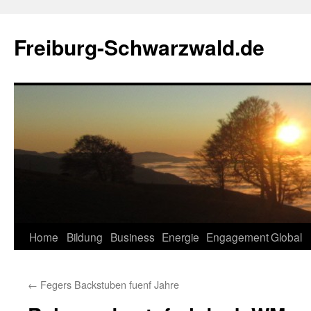
Zum
Inhalt
Freiburg-Schwarzwald.de
springen
Home
Bildung
Business
Energie
Engagement
Global
←
Fegers Backstuben fuenf Jahre