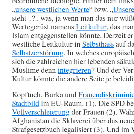
bedrohliche Ideologie. Hinter dem links
„
unsere westlichen Werte
“ bzw. „
Unser
steht ..?.. was, ja wenn man das nur wüß
Wertegerüst namens
Leitkultur
, das ma
Islam entgegenstellen könnte. Derzeit er
westliche Leitkultur in
Selbsthass
auf da
Selbstzerstörung
. In welches europäisc
sich die zahlreichen hier lebenden säku
Muslime denn
integrieren
? Und der Ver
Kultur könnte die andere Seite je belei
Kopftuch, Burka und
Frauendiskrimini
Stadtbild
im EU-Raum. (1). Die SPD bef
Vollverschleierung
der Frauen (2). Wäh
Afghanistan die Sklaverei über das neue
Strafgesetzbuch legalisiert (3). Und im