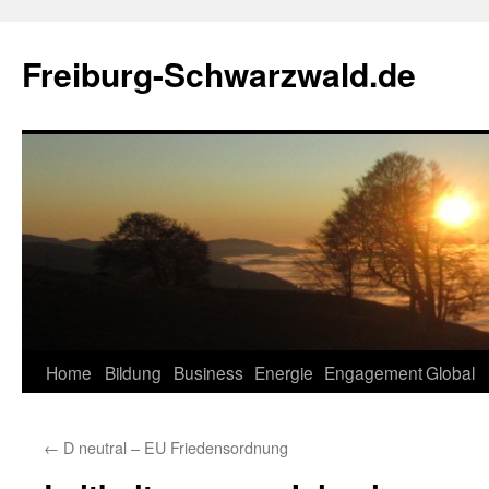
Zum
Inhalt
Freiburg-Schwarzwald.de
springen
Home
Bildung
Business
Energie
Engagement
Global
←
D neutral – EU Friedensordnung