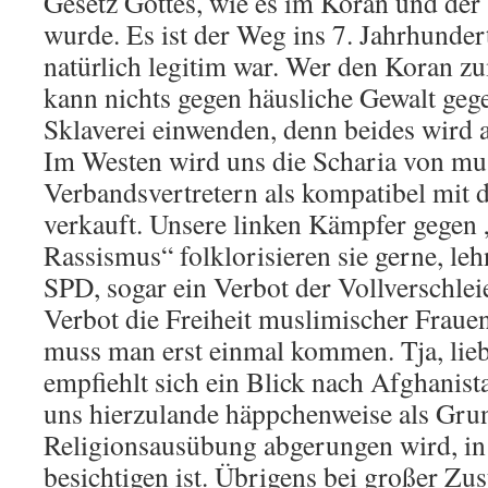
Gesetz Gottes, wie es im Koran und der
wurde. Es ist der Weg ins 7. Jahrhundert
natürlich legitim war. Wer den Koran 
kann nichts gegen häusliche Gewalt geg
Sklaverei einwenden, denn beides wird a
Im Westen wird uns die Scharia von mu
Verbandsvertretern als kompatibel mit
verkauft. Unsere linken Kämpfer gegen
Rassismus“ folklorisieren sie gerne, leh
SPD, sogar ein Verbot der Vollverschlei
Verbot die Freiheit muslimischer Fraue
muss man erst einmal kommen. Tja, lie
empfiehlt sich ein Blick nach Afghanista
uns hierzulande häppchenweise als Grun
Religionsausübung abgerungen wird, in
besichtigen ist. Übrigens bei großer Z