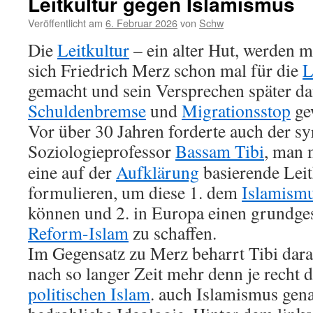
Leitkultur gegen Islamismus
Veröffentlicht am
6. Februar 2026
von
Schw
Die
Leitkultur
– ein alter Hut, werden m
sich Friedrich Merz schon mal für die
L
gemacht und sein Versprechen später d
Schuldenbremse
und
Migrationsstop
ge
Vor über 30 Jahren forderte auch der sy
Soziologieprofessor
Bassam Tibi
,
man m
eine auf der
Aufklärung
basierende Leit
formulieren, um diese 1. dem
Islamism
können und 2. in Europa einen grundge
Reform-Islam
zu schaffen.
Im Gegensatz zu Merz beharrt Tibi dara
nach so langer Zeit mehr denn je recht 
politischen Islam
. auch Islamismus gena