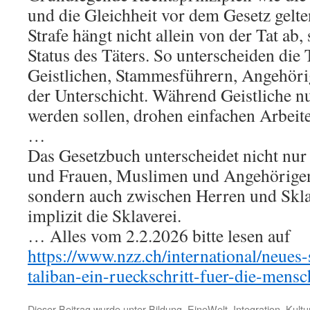
und die Gleichheit vor dem Gesetz gelte
Strafe hängt nicht allein von der Tat ab
Status des Täters. So unterscheiden die
Geistlichen, Stammesführern, Angehöri
der Unterschicht. Während Geistliche n
werden sollen, drohen einfachen Arbeit
…
Das Gesetzbuch unterscheidet nicht nu
und Frauen, Muslimen und Angehörigen
sondern auch zwischen Herren und Sklav
implizit die Sklaverei.
… Alles vom 2.2.2026 bitte lesen auf
https://www.nzz.ch/international/neues-
taliban-ein-rueckschritt-fuer-die-mens
Dieser Beitrag wurde unter
Bildung
,
EineWelt
,
Integration
,
Kultu