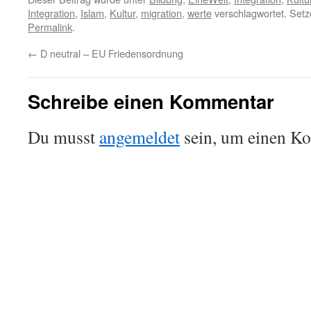
Integration
,
Islam
,
Kultur
,
migration
,
werte
verschlagwortet. Setz
Permalink
.
←
D neutral – EU Friedensordnung
Schreibe einen Kommentar
Du musst
angemeldet
sein, um einen K