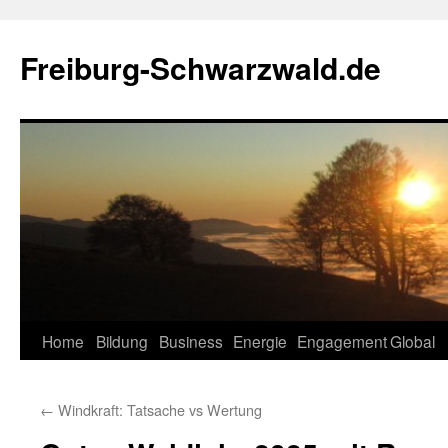
Zum
Inhalt
Freiburg-Schwarzwald.de
springen
Home
Bildung
Business
Energie
Engagement
Global
←
Windkraft: Tatsache vs Wertung