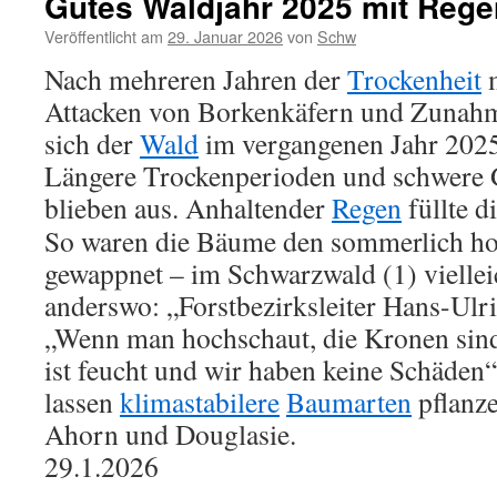
Gutes Waldjahr 2025 mit Rege
Veröffentlicht am
29. Januar 2026
von
Schw
Nach mehreren Jahren der
Trockenheit
m
Attacken von Borkenkäfern und Zunahm
sich der
Wald
im vergangenen Jahr 2025 
Längere Trockenperioden und schwere 
blieben aus. Anhaltender
Regen
füllte d
So waren die Bäume den sommerlich h
gewappnet – im Schwarzwald (1) viellei
anderswo: „Forstbezirksleiter Hans-Ulri
„Wenn man hochschaut, die Kronen sind
ist feucht und wir haben keine Schäden“
lassen
klimastabilere
Baumarten
pflanze
Ahorn und Douglasie.
29.1.2026