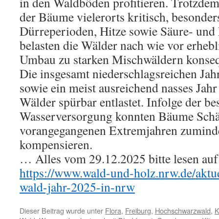
in den Waldböden profitieren. Trotzdem
der Bäume vielerorts kritisch, besonders
Dürreperioden, Hitze sowie Säure- und 
belasten die Wälder nach wie vor erhebli
Umbau zu starken Mischwäldern konsequ
Die insgesamt niederschlagsreichen Ja
sowie ein meist ausreichend nasses Jah
Wälder spürbar entlastet. Infolge der be
Wasserversorgung konnten Bäume Schä
vorangegangenen Extremjahren zumindes
kompensieren.
… Alles vom 29.12.2025 bitte lesen auf
https://www.wald-und-holz.nrw.de/aktu
wald-jahr-2025-in-nrw
Dieser Beitrag wurde unter
Flora
,
Freiburg
,
Hochschwarzwald
,
K