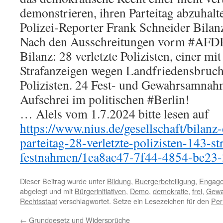
demonstrieren, ihren Parteitag abzuhalten
Polizei-Reporter Frank Schneider Bilan
Nach den Ausschreitungen vorm #AFD
Bilanz: 28 verletzte Polizisten, einer m
Strafanzeigen wegen Landfriedensbruch,
Polizisten. 24 Fest- und Gewahrsamnah
Aufschrei im politischen #Berlin!
… Alels vom 1.7.2024 bitte lesen auf
https://www.nius.de/gesellschaft/bilan
parteitag-28-verletzte-polizisten-143-s
festnahmen/1ea8ac47-7f44-4854-be23
Dieser Beitrag wurde unter
Bildung
,
Buergerbeteiligung
,
Engag
abgelegt und mit
Bürgerinitiativen
,
Demo
,
demokratie
,
frei
,
Gewa
Rechtsstaat
verschlagwortet. Setze ein Lesezeichen für den
Per
←
Grundgesetz und Widersprüche