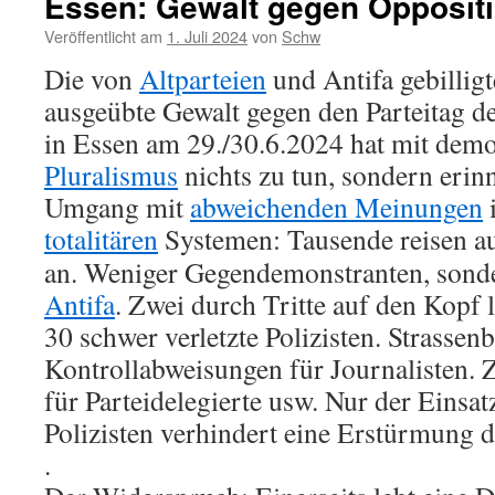
Essen: Gewalt gegen Opposit
Veröffentlicht am
1. Juli 2024
von
Schw
Die von
Altparteien
und Antifa gebilligt
ausgeübte Gewalt gegen den Parteitag d
in Essen am 29./30.6.2024 hat mit dem
Pluralismus
nichts zu tun, sondern erin
Umgang mit
abweichenden Meinungen
totalitären
Systemen:
Tausende reisen a
an. Weniger Gegendemonstranten, sonde
Antifa
. Zwei durch Tritte auf den Kopf 
30 schwer verletzte Polizisten. Strassen
Kontrollabweisungen für Journalisten.
für Parteidelegierte usw. Nur der Einsa
Polizisten verhindert eine Erstürmung d
.