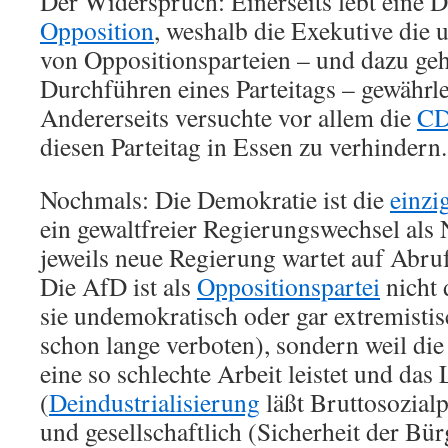
Der Widerspruch: Einerseits lebt eine 
Opposition
, weshalb die Exekutive die 
von Oppositionsparteien – und dazu geh
Durchführen eines Parteitags – gewährl
Andererseits versuchte vor allem die
C
diesen Parteitag in Essen zu verhindern.
Nochmals: Die Demokratie ist die
einzi
ein gewaltfreier Regierungswechsel als N
jeweils neue Regierung wartet auf Abruf
Die AfD ist als
Oppositionspartei
nicht 
sie undemokratisch oder gar extremistisc
schon lange verboten), sondern weil die
eine so schlechte Arbeit leistet und das
(
Deindustrialisierung
läßt Bruttosozial
und gesellschaftlich (Sicherheit der Bü