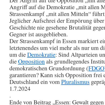
Der Angriff auf die Opposition „mit alle
Angriff auf die Demokratie „mit allen M
Strassenkampf „mit allen Mitteln“ führt
Jeglicher Aufschrei der Empörung über
Geschichte nie gesehene Brutalität gege
Gegner ist ausgeblieben.
Der Strassenkampf in Essen markiert ein
letztenendes um viel mehr als nur um d
um die
Demokratie
: Sind Altparteien u
die
Opposition
als grundlegendes Institu
demokratischen Grundordnung (
FDGO
garantieren? Kann sich Opposition frei e
Deutschland ein vom
Pluralismus
geprä
1.7.2024
.
Ende von Beitrag „Essen: Gewalt gegen