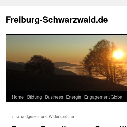
Zum
Inhalt
Freiburg-Schwarzwald.de
springen
Home
Bildung
Business
Energie
Engagement
Global
←
Grundgesetz und Widersprüche