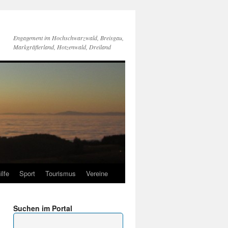
Engagement im Hochschwarzwald, Breisgau,
Markgräflerland, Hotzenwald, Dreiland
ilfe
Sport
Tourismus
Vereine
Suchen im Portal