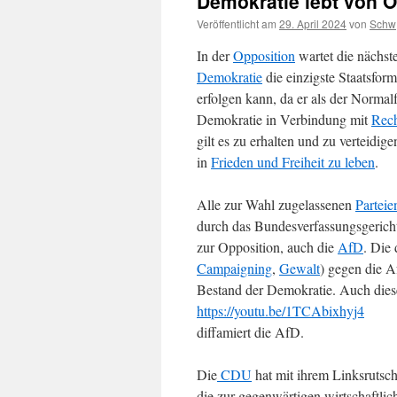
Demokratie lebt von O
Veröffentlicht am
29. April 2024
von
Schw
In der
Opposition
wartet die nächste
Demokratie
die einzigste Staatsfor
erfolgen kann, da er als der Normal
Demokratie in Verbindung mit
Rech
gilt es zu erhalten und zu verteidi
in
Frieden und Freiheit zu leben
.
Alle zur Wahl zugelassenen
Parteie
durch das Bundesverfassungsgerich
zur Opposition, auch die
AfD
. Die
Campaigning
,
Gewalt
) gegen die A
Bestand der Demokratie. Auch diese
https://youtu.be/1TCAbixhyj4
diffamiert die AfD.
Die
CDU
hat mit ihrem Linksrutsch
die zur gegenwärtigen wirtschaftlic