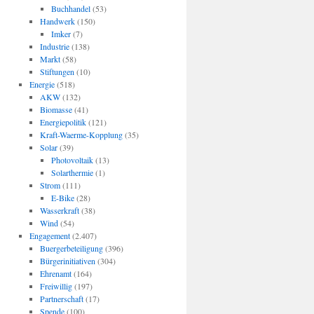
Buchhandel
(53)
Handwerk
(150)
Imker
(7)
Industrie
(138)
Markt
(58)
Stiftungen
(10)
Energie
(518)
AKW
(132)
Biomasse
(41)
Energiepolitik
(121)
Kraft-Waerme-Kopplung
(35)
Solar
(39)
Photovoltaik
(13)
Solarthermie
(1)
Strom
(111)
E-Bike
(28)
Wasserkraft
(38)
Wind
(54)
Engagement
(2.407)
Buergerbeteiligung
(396)
Bürgerinitiativen
(304)
Ehrenamt
(164)
Freiwillig
(197)
Partnerschaft
(17)
Spende
(100)