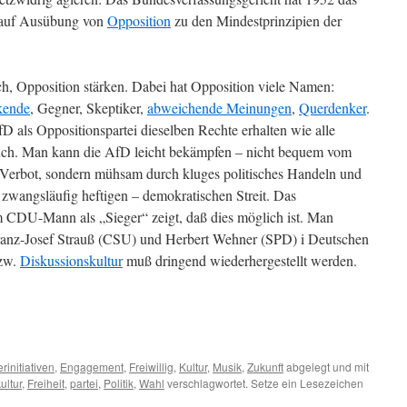
d auf Ausübung von
Opposition
zu den Mindestprinzipien der
h, Opposition stärken. Dabei hat Opposition viele Namen:
kende
, Gegner, Skeptiker,
abweichende Meinungen
,
Querdenker
.
D als Oppositionspartei dieselben Rechte erhalten wie alle
uch. Man kann die AfD leicht bekämpfen – nicht bequem vom
Verbot, sondern mühsam durch kluges politisches Handeln und
zwangsläufig heftigen – demokratischen Streit. Das
 CDU-Mann als „Sieger“ zeigt, daß dies möglich ist. Man
Franz-Josef Strauß (CSU) und Herbert Wehner (SPD) i Deutschen
zw.
Diskussionskultur
muß dringend wiederhergestellt werden.
rinitiativen
,
Engagement
,
Freiwillig
,
Kultur
,
Musik
,
Zukunft
abgelegt und mit
ultur
,
Freiheit
,
partei
,
Politik
,
Wahl
verschlagwortet. Setze ein Lesezeichen