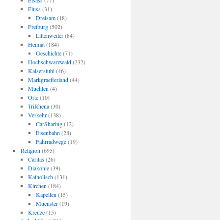
Elsass
(77)
Fluss
(31)
Dreisam
(18)
Freiburg
(502)
Littenweiler
(84)
Heimat
(184)
Geschichte
(71)
Hochschwarzwald
(232)
Kaiserstuhl
(46)
Markgraeflerland
(44)
Muehlen
(4)
Orte
(10)
TriRhena
(30)
Verkehr
(138)
CarSharing
(12)
Eisenbahn
(28)
Fahrradwege
(19)
Religion
(695)
Caritas
(26)
Diakonie
(39)
Katholisch
(131)
Kirchen
(184)
Kapellen
(15)
Muenster
(19)
Kreuze
(15)