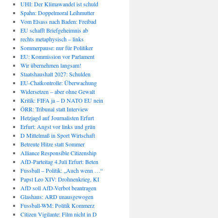
UHI: Der Klimawandel ist schuld
Spahn: Doppelmoral Leihmutter
Vom Elsass nach Baden: Freibad
EU schafft Briefgeheimnis ab
rechts metaphysisch – links
Sommerpause: nur für Politiker
EU: Kommission vor Parlament
Wir übernehmen langsam!
Staatshaushalt 2027: Schulden
EU-Chatkontrolle: Überwachung
Widersetzen – aber ohne Gewalt
Kritik: FIFA ja – D NATO EU nein
ÖRR: Tribunal statt Interview
Hetzjagd auf Journalisten Erfurt
Erfurt: Angst vor links und grün
D Mittelmaß in Sport Wirtschaft
Betreute Hitze statt Sommer
Alliance Responsible Citizenship
AfD-Parteitag 4.Juli Erfurt: Beten
Fussball – Politik: „Auch wenn …“
Papst Leo XIV: Drohnenkrieg, KI
AfD soll AfD-Verbot beantragen
Glashaus: ARD unausgewogen
Fussball-WM: Politik Kommerz
Citizen Vigilante: Film nicht in D