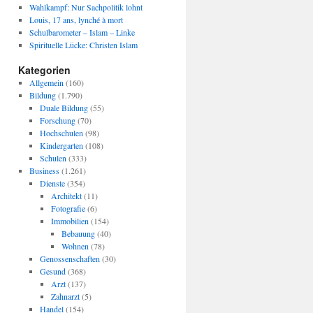
Wahlkampf: Nur Sachpolitik lohnt
Louis, 17 ans, lynché à mort
Schulbarometer – Islam – Linke
Spirituelle Lücke: Christen Islam
Kategorien
Allgemein
(160)
Bildung
(1.790)
Duale Bildung
(55)
Forschung
(70)
Hochschulen
(98)
Kindergarten
(108)
Schulen
(333)
Business
(1.261)
Dienste
(354)
Architekt
(11)
Fotografie
(6)
Immobilien
(154)
Bebauung
(40)
Wohnen
(78)
Genossenschaften
(30)
Gesund
(368)
Arzt
(137)
Zahnarzt
(5)
Handel
(154)