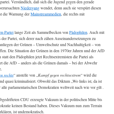
dpartei. Verständlich, daß sich die Jugend gegen den gerade
 verursachten
Niedergang
wendet, denn auch sie verspürt diesen
ist die Warnung der
Mainstreammedien
, die rechts mit
n-Partei
lange Zeit als Sammelbecken von
Pädophilen
. Auch mit
 der Partei, sich derer nach zähen Auseinandersetzungen zu
anliegen der Grünen – Umweltschutz und Nachhaltigkeit – von
fen. Die Situation der Grünen in den 1970er Jahren und der AfD
n statt den Pädophilen jetzt Rechtsextremisten die Partei als
hrt die AfD – anders als die Grünen damals – bei der Abwehr
e.
n rechts
“ anstelle von „
Kampf gegen rechtsextrem
“ wird die
nd quasi kriminalisiert. Obwohl das Diktum „Wo links ist, da ist
ür alle parlamentarischen Demokratien weltweit nach wie vor gilt .
bgedrifteten CDU erzeugte Vakuum in der politischen Mitte bis
okratie keinen Bestand haben. Dieses Vakuum nun zum Terrain
klären, ist undemokratisch.