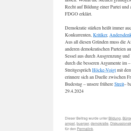
Recht auf Bildung einer Partei un
FDGO erklärt.
Demokratie stärken heißt immer auc
Konkurrenten,
Kritiker
,
Andersden
Aus all diesen Gründen muss die Af
anderen demokratischen Parteien a
Sessel aus durch Ausgrenzung und 
durch die besseren Argumente im – 
Streitgespräch
Höcke-Voigt
mit dem
erinnere sich an Duelle zwischen 
Budestag – unsere frühere
Streit
– b
29.4.2024
Dieser Beitrag wurde unter
Bildung
,
Bürge
ampel
,
buerger
,
demokratie
,
Diskussionsk
für den
Permalink
.