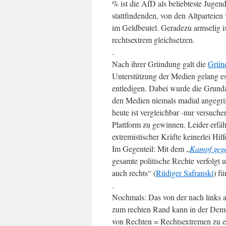
% ist die AfD als beliebteste Jugen
stattfindenden, von den Altparteien
im Geldbeutel. Geradezu armselig 
rechtsextrem gleichsetzen.
.
Nach ihrer Gründung galt die
Grüne
Unterstützung der Medien gelang es
entledigen. Dabei wurde die Grund
den Medien niemals madial angegrif
heute ist vergleichbar -nur versuche
Plattform zu gewinnen. Leider erfä
extremistischer Kräfte keinerlei Hilf
Im Gegenteil: Mit dem „
Kampf gege
gesamte politische Rechte verfolgt u
auch rechts“ (
Rüdiger Safranski
) f
.
Nochmals: Das von der nach links a
zum rechten Rand kann in der Dem
von Rechten = Rechtsextremen zu er