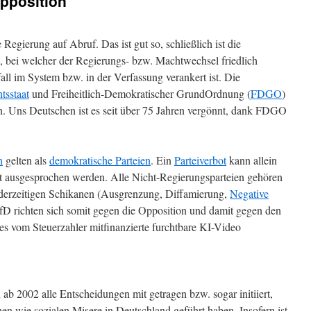
pposition
 Regierung auf Abruf. Das ist gut so, schließlich ist die
m, bei welcher der Regierungs- bzw. Machtwechsel friedlich
fall im System bzw. in der Verfassung verankert ist.
Die
tsstaat
und Freiheitlich-Demokratischer GrundOrdnung (
FDGO
)
gen. Uns Deutschen ist es seit über 75 Jahren vergönnt, dank FDGO
n
gelten als
demokratische Parteien
. Ein
Parteiverbot
kann allein
t ausgesprochen werden. Alle Nicht-Regierungsparteien gehören
 derzeitigen Schikanen (Ausgrenzung, Diffamierung,
Negative
fD richten sich somit gegen die Opposition und damit gegen den
s vom Steuerzahler mitfinanzierte furchtbare KI-Video
 ab 2002 alle Entscheidungen mit getragen bzw. sogar initiiert,
hen wie sozialen Misere in Deutschland geführt haben. Insofern ist