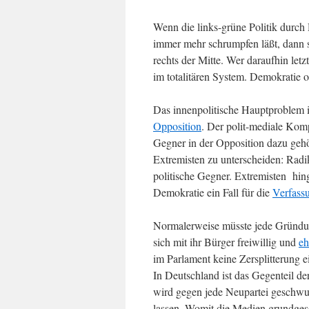
Wenn die links-grüne Politik durch 
immer mehr schrumpfen läßt, dann s
rechts der Mitte. Wer daraufhin letz
im totalitären System. Demokratie o
Das innenpolitische Hauptproblem i
Opposition
. Der polit-mediale Komp
Gegner in der Opposition dazu gehö
Extremisten zu unterscheiden: Rad
politische Gegner. Extremisten hin
Demokratie ein Fall für die
Verfass
Normalerweise müsste jede Gründun
sich mit ihr Bürger freiwillig und
eh
im Parlament keine Zersplitterung ein
In Deutschland ist das Gegenteil de
wird gegen jede Neupartei geschw
lassen. Womit die Medien grundges