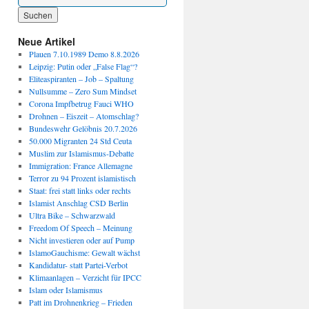
Wenn die Ergebnisse der automatischen Vervollständigung verfügbar sind, benutze die P
Neue Artikel
Plauen 7.10.1989 Demo 8.8.2026
Leipzig: Putin oder „False Flag“?
Eliteaspiranten – Job – Spaltung
Nullsumme – Zero Sum Mindset
Corona Impfbetrug Fauci WHO
Drohnen – Eiszeit – Atomschlag?
Bundeswehr Gelöbnis 20.7.2026
50.000 Migranten 24 Std Ceuta
Muslim zur Islamismus-Debatte
Immigration: France Allemagne
Terror zu 94 Prozent islamistisch
Staat: frei statt links oder rechts
Islamist Anschlag CSD Berlin
Ultra Bike – Schwarzwald
Freedom Of Speech – Meinung
Nicht investieren oder auf Pump
IslamoGauchisme: Gewalt wächst
Kandidatur- statt Partei-Verbot
Klimaanlagen – Verzicht für IPCC
Islam oder Islamismus
Patt im Drohnenkrieg – Frieden