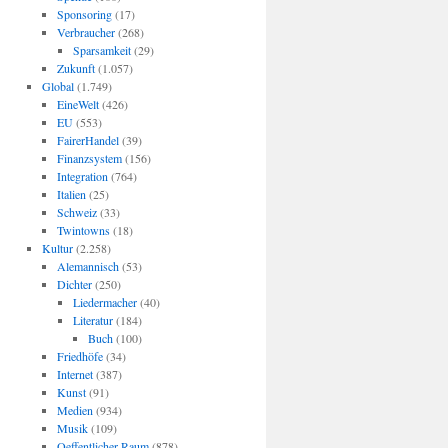
Sponsoring
(17)
Verbraucher
(268)
Sparsamkeit
(29)
Zukunft
(1.057)
Global
(1.749)
EineWelt
(426)
EU
(553)
FairerHandel
(39)
Finanzsystem
(156)
Integration
(764)
Italien
(25)
Schweiz
(33)
Twintowns
(18)
Kultur
(2.258)
Alemannisch
(53)
Dichter
(250)
Liedermacher
(40)
Literatur
(184)
Buch
(100)
Friedhöfe
(34)
Internet
(387)
Kunst
(91)
Medien
(934)
Musik
(109)
Oeffentlicher Raum
(878)