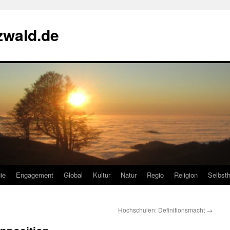
zwald.de
ie
Engagement
Global
Kultur
Natur
Regio
Religion
Selbsth
Hochschulen: Definitionsmacht
→