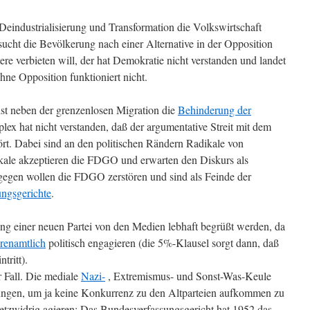
Deindustrialisierung und Transformation die Volkswirtschaft
ucht die Bevölkerung nach einer Alternative in der Opposition
tere verbieten will, der hat Demokratie nicht verstanden und landet
hne Opposition funktioniert nicht.
st neben der grenzenlosen Migration die
Behinderung der
lex hat nicht verstanden, daß der argumentative Streit mit dem
rt. Dabei sind an den politischen Rändern Radikale von
ikale akzeptieren die FDGO und erwarten den Diskurs als
gegen wollen die FDGO zerstören und sind als Feinde der
ungsgerichte
.
g einer neuen Partei von den Medien lebhaft begrüßt werden, da
renamtlich
politisch engagieren (die 5%-Klausel sorgt dann, daß
tritt).
r Fall. Die mediale
Nazi-
, Extremismus- und Sonst-Was-Keule
ungen, um ja keine Konkurrenz zu den Altparteien aufkommen zu
etzwidrig agieren: Das Bundesverfassungsgericht hat 1952 das