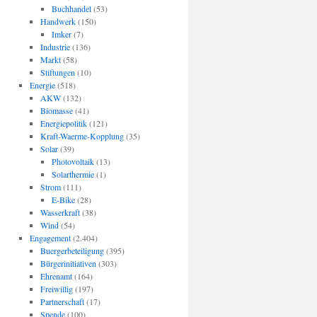
Buchhandel
(53)
Handwerk
(150)
Imker
(7)
Industrie
(136)
Markt
(58)
Stiftungen
(10)
Energie
(518)
AKW
(132)
Biomasse
(41)
Energiepolitik
(121)
Kraft-Waerme-Kopplung
(35)
Solar
(39)
Photovoltaik
(13)
Solarthermie
(1)
Strom
(111)
E-Bike
(28)
Wasserkraft
(38)
Wind
(54)
Engagement
(2.404)
Buergerbeteiligung
(395)
Bürgerinitiativen
(303)
Ehrenamt
(164)
Freiwillig
(197)
Partnerschaft
(17)
Spende
(100)