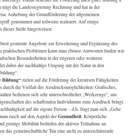
m trägt die Landesregierung Rechnung und hat in der
weise Anhebung der Grundförderung der allgemeinen
griff genommen und teilweise realisiert. Auf einige
 dieser Stelle hingeweisen:
 breit gestreute Angebote zur Erweiterung und Ergänzung des
u praktischen Problemen kann man ebenso Antworten finden wie
rafischen Besonderheiten in der engeren oder weiteren
t dabei der nachhaltige Umgang mit der Natur in den
bildung“.
e Bildung“
zielen auf die Förderung der kreativen Fähigkeiten
s durch die Vielfalt der Ausdrucksmöglichkeiten: Grafisches,
stalten bedienen sich sehr unterschiedlicher „Werkzeuge“, um
 Eigenschaften des schaffenden Individuums zum Ausdruck bringt.
hhaltigkeit auf die eigene Person – d.h. fragt man sich „Gehe
Gesundheit
t man rasch auf den Aspekt der
. Körperliche
d geistige Mobilität bedürfen der aktiven Teilnahme an
n das gemeinschaftliche Tun eine nicht zu unterschätzende