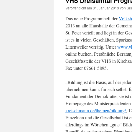
VHS Dreisamtal Prog
Veröffentlicht am
31. Januar 2013
von
Sr
Das neue Programmheft der
Volksh
2013 an alle Haushalte der Gemein
St. Peter verteilt und liegt in der
ist es in vielen Geschäften, Spark
Littenweiler vorrätig. Unter
www.vhs
online buchen.
Persönliche Beratun
Geschäftsstelle der VHS in Kirchzar
Fax unter 07661-5895.
„Bildung ist die Basis, auf der jed
übernehmen kann: für sich selbst, f
Fundament der Demokratie; sie ist d
Homepage des Ministerpräsidente
kretschmann.de/themen/bildung/
, 1
Einzelnen und die Gesellschaft ist e
allerdings im Wörtchen „gute“ Bildu
Begriff, da er der stetigen Wandlun