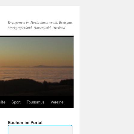
Engagement im Hochschwarzwald, Breisgau,
Markgräflerland, Hotzenwald, Dreiland
ilfe
Sport
Tourismus
Vereine
Suchen im Portal