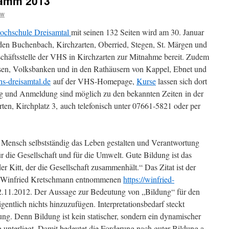
ramm 2013
sw
ochschule Dreisamtal
mit seinen 132 Seiten wird am 30. Januar
den Buchenbach, Kirchzarten, Oberried, Stegen, St. Märgen und
 Geschäftsstelle der VHS in Kirchzarten zur Mitnahme bereit. Zudem
assen, Volksbanken und in den Rathäusern von Kappel, Ebnet und
-dreisamtal.de
auf der VHS-Homepage,
Kurse
lassen sich dort
g und Anmeldung sind möglich zu den bekannten Zeiten in der
ten, Kirchplatz 3, auch telefonisch unter 07661-5821 oder per
er Mensch selbstständig das Leben gestalten und Verantwortung
ür die Gesellschaft und für die Umwelt. Gute Bildung ist das
er Kitt, der die Gesellschaft zusammenhält.“ Das Zitat ist der
n Winfried Kretschmann entnommenen
https://winfried-
2.11.2012. Der Aussage zur Bedeutung von „Bildung“ für den
igentlich nichts hinzuzufügen. Interpretationsbedarf steckt
ng. Denn Bildung ist kein statischer, sondern ein dynamischer
g unterliegt. Damit bedeutet die Forderung nach guter Bildung a