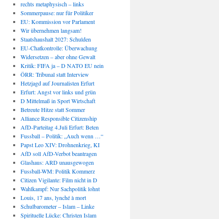
rechts metaphysisch – links
Sommerpause: nur für Politiker
EU: Kommission vor Parlament
Wir übernehmen langsam!
Staatshaushalt 2027: Schulden
EU-Chatkontrolle: Überwachung
Widersetzen – aber ohne Gewalt
Kritik: FIFA ja – D NATO EU nein
ÖRR: Tribunal statt Interview
Hetzjagd auf Journalisten Erfurt
Erfurt: Angst vor links und grün
D Mittelmaß in Sport Wirtschaft
Betreute Hitze statt Sommer
Alliance Responsible Citizenship
AfD-Parteitag 4.Juli Erfurt: Beten
Fussball – Politik: „Auch wenn …“
Papst Leo XIV: Drohnenkrieg, KI
AfD soll AfD-Verbot beantragen
Glashaus: ARD unausgewogen
Fussball-WM: Politik Kommerz
Citizen Vigilante: Film nicht in D
Wahlkampf: Nur Sachpolitik lohnt
Louis, 17 ans, lynché à mort
Schulbarometer – Islam – Linke
Spirituelle Lücke: Christen Islam