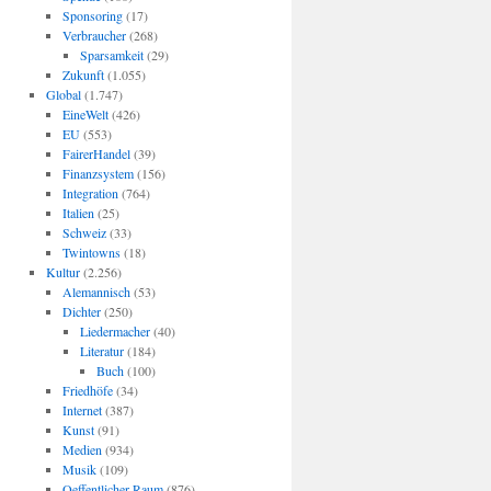
Sponsoring
(17)
Verbraucher
(268)
Sparsamkeit
(29)
Zukunft
(1.055)
Global
(1.747)
EineWelt
(426)
EU
(553)
FairerHandel
(39)
Finanzsystem
(156)
Integration
(764)
Italien
(25)
Schweiz
(33)
Twintowns
(18)
Kultur
(2.256)
Alemannisch
(53)
Dichter
(250)
Liedermacher
(40)
Literatur
(184)
Buch
(100)
Friedhöfe
(34)
Internet
(387)
Kunst
(91)
Medien
(934)
Musik
(109)
Oeffentlicher Raum
(876)