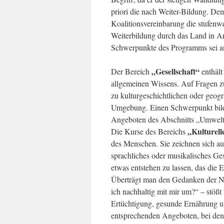
priori die nach Weiter-Bildung. De
Koalitionsvereinbarung die stufen
Weiterbildung durch das Land in An
Schwerpunkte des Programms sei an
„Gesellschaft“
Der Bereich
enthält
allgemeinen Wissens. Auf Fragen z
zu kulturgeschichtlichen oder geog
Umgebung. Einen Schwerpunkt bilde
Angeboten des Abschnitts „Umwelt
„Kulturell
Die Kurse des Bereichs
des Menschen. Sie zeichnen sich au
sprachliches oder musikalisches Ge
etwas entstehen zu lassen, das die
Überträgt man den Gedanken der Nac
ich nachhaltig mit mir um?“ – stöß
Ertüchtigung, gesunde Ernährung un
entsprechenden Angeboten, bei dene