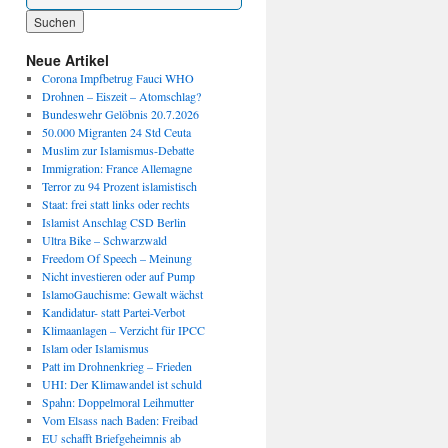
Wenn die Ergebnisse der automatischen Vervollständigung verfügbar sind, benutze die P
Neue Artikel
Corona Impfbetrug Fauci WHO
Drohnen – Eiszeit – Atomschlag?
Bundeswehr Gelöbnis 20.7.2026
50.000 Migranten 24 Std Ceuta
Muslim zur Islamismus-Debatte
Immigration: France Allemagne
Terror zu 94 Prozent islamistisch
Staat: frei statt links oder rechts
Islamist Anschlag CSD Berlin
Ultra Bike – Schwarzwald
Freedom Of Speech – Meinung
Nicht investieren oder auf Pump
IslamoGauchisme: Gewalt wächst
Kandidatur- statt Partei-Verbot
Klimaanlagen – Verzicht für IPCC
Islam oder Islamismus
Patt im Drohnenkrieg – Frieden
UHI: Der Klimawandel ist schuld
Spahn: Doppelmoral Leihmutter
Vom Elsass nach Baden: Freibad
EU schafft Briefgeheimnis ab