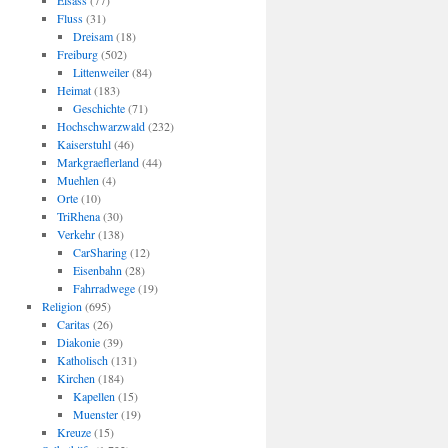
Elsass
(77)
Fluss
(31)
Dreisam
(18)
Freiburg
(502)
Littenweiler
(84)
Heimat
(183)
Geschichte
(71)
Hochschwarzwald
(232)
Kaiserstuhl
(46)
Markgraeflerland
(44)
Muehlen
(4)
Orte
(10)
TriRhena
(30)
Verkehr
(138)
CarSharing
(12)
Eisenbahn
(28)
Fahrradwege
(19)
Religion
(695)
Caritas
(26)
Diakonie
(39)
Katholisch
(131)
Kirchen
(184)
Kapellen
(15)
Muenster
(19)
Kreuze
(15)