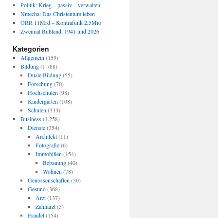
Politik: Krieg – passiv – verwalten
Nmecha: Das Christentum leben
ÖRR 11Mrd – Kontrafunk 2,5Mio
Zweimal Rußland: 1941 und 2026
Kategorien
Allgemein
(159)
Bildung
(1.788)
Duale Bildung
(55)
Forschung
(70)
Hochschulen
(98)
Kindergarten
(108)
Schulen
(333)
Business
(1.258)
Dienste
(354)
Architekt
(11)
Fotografie
(6)
Immobilien
(154)
Bebauung
(40)
Wohnen
(78)
Genossenschaften
(30)
Gesund
(368)
Arzt
(137)
Zahnarzt
(5)
Handel
(154)