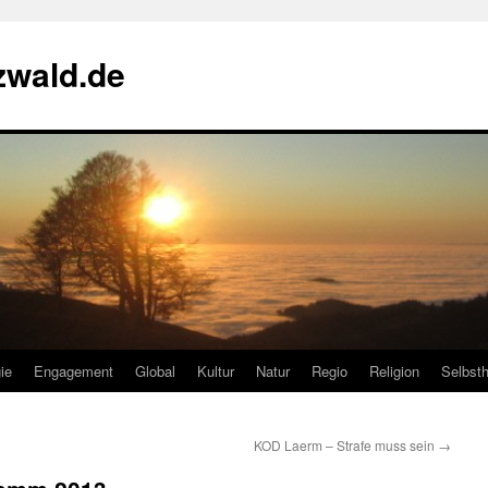
zwald.de
ie
Engagement
Global
Kultur
Natur
Regio
Religion
Selbsth
KOD Laerm – Strafe muss sein
→