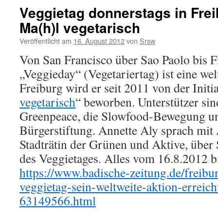
Veggietag donnerstags in Freib
Ma(h)l vegetarisch
Veröffentlicht am
16. August 2012
von
Srsw
Von San Francisco über Sao Paolo bis F
„Veggieday“ (Vegetariertag) ist eine wel
Freiburg wird er seit 2011 von der Initi
vegetarisch
“ beworben. Unterstützer si
Greenpeace, die Slowfood-Bewegung un
Bürgerstiftung. Annette Aly sprach mit
Stadträtin der Grünen und Aktive, über 
des Veggietages. Alles vom 16.8.2012 bi
https://www.badische-zeitung.de/freibu
veggietag-sein-weltweite-aktion-erreich
63149566.html