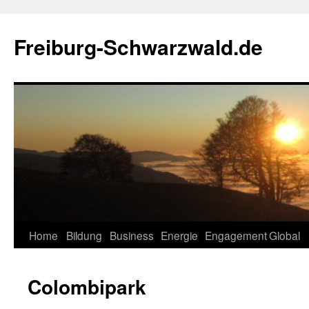
Zum
Inhalt
Freiburg-Schwarzwald.de
springen
Home
Bildung
Business
Energie
Engagement
Global
Colombipark