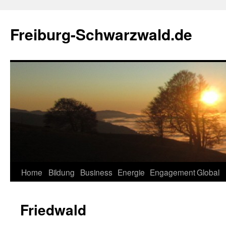
Zum
Inhalt
Freiburg-Schwarzwald.de
springen
Home
Bildung
Business
Energie
Engagement
Global
Friedwald