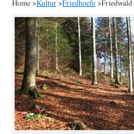
Home >
Kultur
>
Friedhoefe
>Friedwald