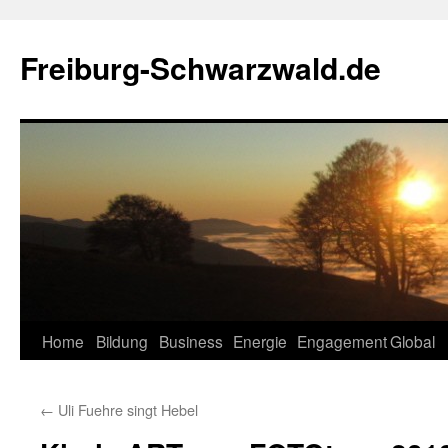
Zum
Inhalt
Freiburg-Schwarzwald.de
springen
Home
Bildung
Business
Energie
Engagement
Global
←
Uli Fuehre singt Hebel