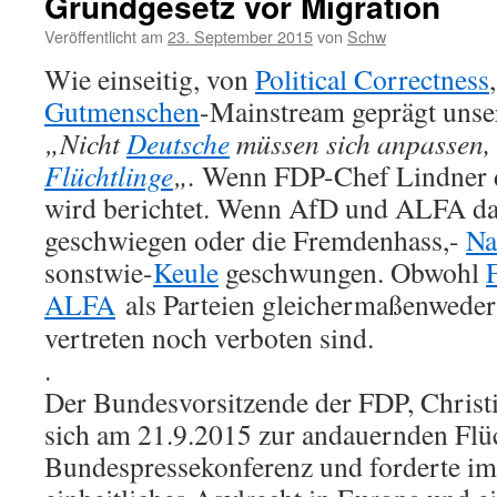
Grundgesetz vor Migration
Veröffentlicht am
23. September 2015
von
Schw
Wie einseitig, von
Political Correctness
Gutmenschen
-Mainstream geprägt uns
„Nicht
Deutsche
müssen sich anpassen, 
Flüchtlinge
„.
Wenn FDP-Chef Lindner di
wird berichtet. Wenn AfD und ALFA das
geschwiegen oder die Fremdenhass,-
Na
sonstwie-
Keule
geschwungen. Obwohl
ALFA
als Parteien gleichermaßen
weder
vertreten noch verboten sind.
.
Der Bundesvorsitzende der FDP, Christi
sich am 21.9.2015 zur andauernden Flüc
Bundespressekonferenz und forderte im