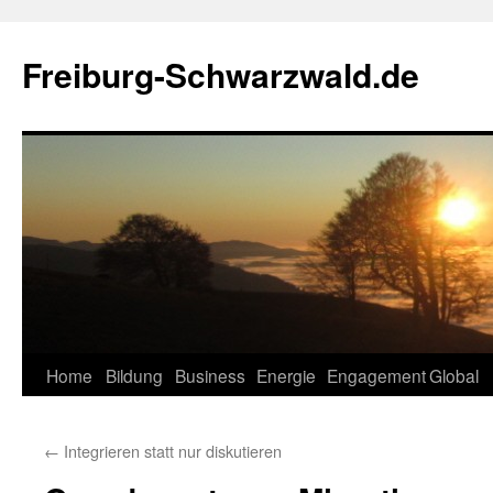
Zum
Inhalt
Freiburg-Schwarzwald.de
springen
Home
Bildung
Business
Energie
Engagement
Global
←
Integrieren statt nur diskutieren