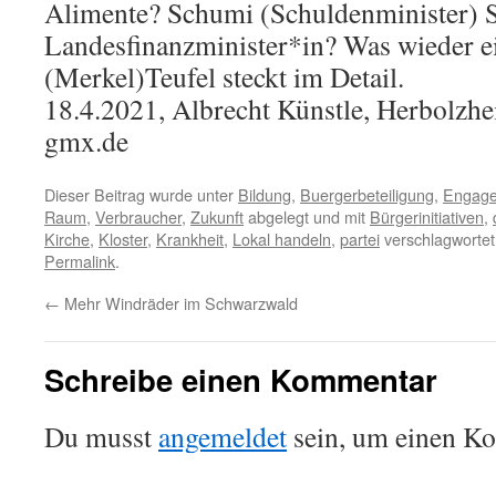
Alimente? Schumi (Schuldenminister) S
Landesfinanzminister*in? Was wieder ei
(Merkel)Teufel steckt im Detail.
18.4.2021, Albrecht Künstle, Herbolzhei
gmx.de
Dieser Beitrag wurde unter
Bildung
,
Buergerbeteiligung
,
Engag
Raum
,
Verbraucher
,
Zukunft
abgelegt und mit
Bürgerinitiativen
,
Kirche
,
Kloster
,
Krankheit
,
Lokal handeln
,
partei
verschlagwortet
Permalink
.
←
Mehr Windräder im Schwarzwald
Schreibe einen Kommentar
Du musst
angemeldet
sein, um einen K