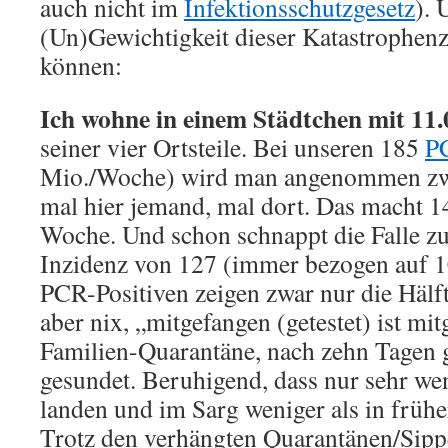
auch nicht im
Infektionsschutzgesetz
). 
(Un)Gewichtigkeit dieser Katastrophenz
können:
Ich wohne in einem Städtchen mit 11
seiner vier Ortsteile. Bei unseren 185
P
Mio./Woche) wird man angenommen zw
mal hier jemand, mal dort. Das macht 14
Woche. Und schon schnappt die Falle zu,
Inzidenz von 127 (immer bezogen auf 1
PCR-Positiven zeigen zwar nur die Häl
aber nix, „mitgefangen (getestet) ist mi
Familien-Quarantäne, nach zehn Tagen ge
gesundet. Beruhigend, dass nur sehr w
landen und im Sarg weniger als in früh
Trotz den verhängten Quarantänen/Sippe