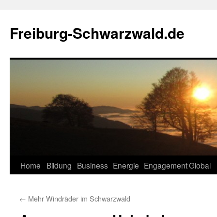
Zum
Inhalt
Freiburg-Schwarzwald.de
springen
Home
Bildung
Business
Energie
Engagement
Global
←
Mehr Windräder im Schwarzwald