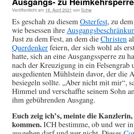
Ausgangs- zu Heimkehrsperr
Veröffentlicht am
18. April 2021
von
Schw
Es geschah zu diesem
Osterfest
, zu dem
wie besessen ihre
Ausgangsbeschränku
Just zu dem Fest, an dem die
Christen
al
Querdenker
feiern, der sich wohl als er
hatte, sich an eine Ausgangssperre zu ha
nach der Kreuzigung in ein Felsengrab u
ausgedienten Mühlstein davor, der die 
besiegeln sollte. „Aber nicht mit mir“, s
Himmel und verschaffte seinem Sohn 
ihm gebührenden Ausgang.
Euch zeig ich’s, meinte die Kanzlerin,
kommen.
ICH bestimme, ob und wer i
ausgehen darf und wer nicht. Dieses
Co