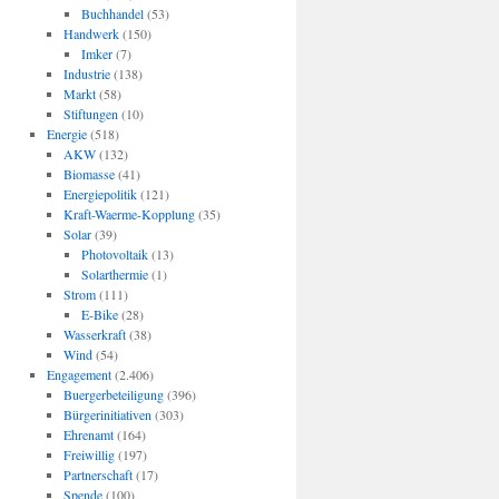
Buchhandel
(53)
Handwerk
(150)
Imker
(7)
Industrie
(138)
Markt
(58)
Stiftungen
(10)
Energie
(518)
AKW
(132)
Biomasse
(41)
Energiepolitik
(121)
Kraft-Waerme-Kopplung
(35)
Solar
(39)
Photovoltaik
(13)
Solarthermie
(1)
Strom
(111)
E-Bike
(28)
Wasserkraft
(38)
Wind
(54)
Engagement
(2.406)
Buergerbeteiligung
(396)
Bürgerinitiativen
(303)
Ehrenamt
(164)
Freiwillig
(197)
Partnerschaft
(17)
Spende
(100)