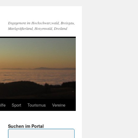
Engagement im Hochschwarzwald, Breisgau,
Markgräflerland, Hotzenwald, Dreiland
ilfe
Sport
Tourismus
Vereine
Suchen im Portal