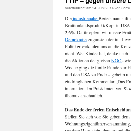
TTIP – gegen unsere 
Veröffentlicht am
14. Juni 2014
von
Schw
Die
industrienahe
Bertelsmannstiftu
Bruttionlandsprodukt/Kopf in US
2,6%. Dafür opfern wir unsere Ern
Demokratie
zugunsten der int. Inve
Politiker verkaufen uns an die Kon
nicht. Wer Kinder hat, denke nach!
die Aktionen der großen
NGO
s wi
Woche ging die fünfte Runde zur Ha
und den USA zu Ende – geheim und 
eindringlichen Kommentar „Das End
internationalen Präsidenten von Slow
überaus anschaulich.
.
Das Ende der freien Entscheidu
Stellen Sie sich vor: Sie geben dem
Wohnungseigentümerversammlung, un
vor dem Haus steht, dass er und di