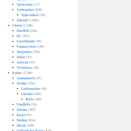
Sponsoring
(17)
Verbraucher
(268)
Sparsamkeit
(29)
Zukunft
(1.056)
Global
(1.748)
EineWelt
(426)
EU
(553)
FairerHandel
(39)
Finanzsystem
(156)
Integration
(764)
Italien
(25)
Schweiz
(33)
Twintowns
(18)
Kultur
(2.256)
Alemannisch
(53)
Dichter
(250)
Liedermacher
(40)
Literatur
(184)
Buch
(100)
Friedhöfe
(34)
Internet
(387)
Kunst
(91)
Medien
(934)
Musik
(109)
Oeffentlicher Raum
(876)