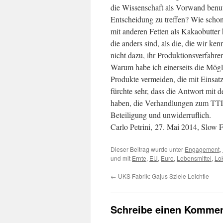
die Wissenschaft als Vorwand benut
Entscheidung zu treffen? Wie schon
mit anderen Fetten als Kakaobutter 
die anders sind, als die, die wir ke
nicht dazu, ihr Produktionsverfahre
Warum habe ich einerseits die Mögli
Produkte vermeiden, die mit Eins
fürchte sehr, dass die Antwort mit d
haben, die Verhandlungen zum TTIP 
Beteiligung und unwiderruflich.
Carlo Petrini, 27. Mai 2014, Slow
Dieser Beitrag wurde unter
Engagement
,
und mit
Ernte
,
EU
,
Euro
,
Lebensmittel
,
Lo
←
UKS Fabrik: Gajus Sziele Leichtle
Schreibe einen Kommen