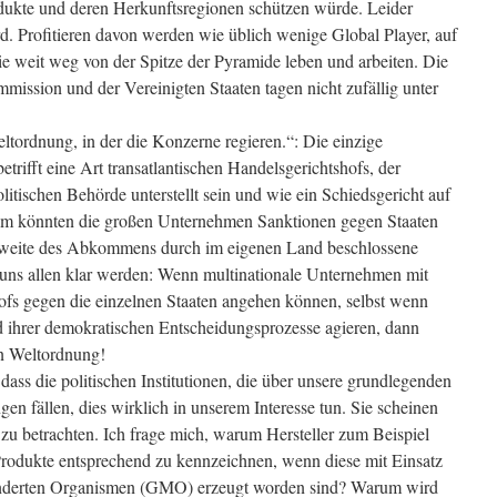
dukte und deren Herkunftsregionen schützen würde. Leider
ird. Profitieren davon werden wie üblich wenige Global Player, auf
ie weit weg von der Spitze der Pyramide leben und arbeiten. Die
ission und der Vereinigten Staaten tagen nicht zufällig unter
ltordnung, in der die Konzerne regieren.“: Die einzige
betrifft eine Art transatlantischen Handelsgerichtshofs, der
olitischen Behörde unterstellt sein und wie ein Schiedsgericht auf
hm könnten die großen Unternehmen Sanktionen gegen Staaten
agweite des Abkommens durch im eigenen Land beschlossene
uns allen klar werden: Wenn multinationale Unternehmen mit
ofs gegen die einzelnen Staaten angehen können, selbst wenn
 ihrer demokratischen Entscheidungsprozesse agieren, dann
en Weltordnung!
ass die politischen Institutionen, die über unsere grundlegenden
n fällen, dies wirklich in unserem Interesse tun. Sie scheinen
 zu betrachten. Ich frage mich, warum Hersteller zum Beispiel
odukte entsprechend zu kennzeichnen, wenn diese mit Einsatz
nderten Organismen (GMO) erzeugt worden sind? Warum wird