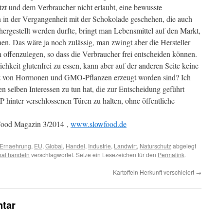
zt und dem Verbraucher nicht erlaubt, eine bewusste
 in der Vergangenheit mit der Schokolade geschehen, die auch
hergestellt werden durfte, bringt man Lebensmittel auf den Markt,
nnen. Das wäre ja noch zulässig, man zwingt aber die Hersteller
n offenzulegen, so dass die Verbraucher frei entscheiden können.
chkeit glutenfrei zu essen, kann aber auf der anderen Seite keine
atz von Hormonen und GMO-Pflanzen erzeugt worden sind? Ich
en selben Interessen zu tun hat, die zur Entscheidung geführt
hinter verschlossenen Türen zu halten, ohne öffentliche
 Food Magazin 3/2014 ,
www.slowfood.de
Ernaehrung
,
EU
,
Global
,
Handel
,
Industrie
,
Landwirt
,
Naturschutz
abgelegt
kal handeln
verschlagwortet. Setze ein Lesezeichen für den
Permalink
.
Kartoffeln Herkunft verschleiert
→
tar