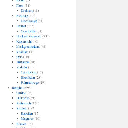
Elsass
(77)
Fluss
(31)
Dreisam
(18)
Freiburg
(502)
Littenweiler
(84)
Heimat
(183)
Geschichte
(71)
Hochschwarzwald
(232)
Kaiserstuhl
(46)
Markgraeflerland
(44)
Muehlen
(4)
Orte
(10)
TriRhena
(30)
Verkehr
(138)
CarSharing
(12)
Eisenbahn
(28)
Fahrradwege
(19)
Religion
(695)
Caritas
(26)
Diakonie
(39)
Katholisch
(131)
Kirchen
(184)
Kapellen
(15)
Muenster
(19)
Kreuze
(15)