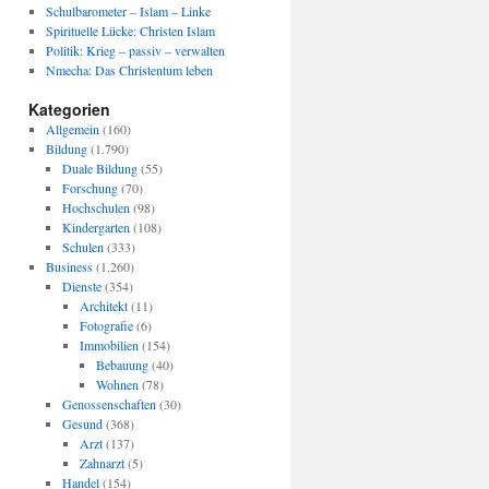
Schulbarometer – Islam – Linke
Spirituelle Lücke: Christen Islam
Politik: Krieg – passiv – verwalten
Nmecha: Das Christentum leben
Kategorien
Allgemein
(160)
Bildung
(1.790)
Duale Bildung
(55)
Forschung
(70)
Hochschulen
(98)
Kindergarten
(108)
Schulen
(333)
Business
(1.260)
Dienste
(354)
Architekt
(11)
Fotografie
(6)
Immobilien
(154)
Bebauung
(40)
Wohnen
(78)
Genossenschaften
(30)
Gesund
(368)
Arzt
(137)
Zahnarzt
(5)
Handel
(154)