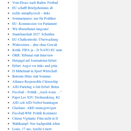
Vom Elsass nach Baden: Freibad
EU schafft Briefgeheimnis ab
rechts metaphysisch – links
Sommerpause: nur für Politiker
EU: Kommission vor Parlament
Wir übernehmen langsam!
Staatshaushalt 2027: Schulden
EU-Chatkontrolle: Überwachung
Widersetzen – aber ohne Gewalt
Kritik: FIFA ja – D NATO EU nein
ÖRR: Tribunal statt Interview
Hetzjagd auf Journalisten Erfurt
Erfurt: Angst vor links und grün
D Mittelmaß in Sport Wirtschaft
Betreute Hitze statt Sommer
Alliance Responsible Citizenship
AfD-Parteitag 4.Juli Erfurt: Beten
Fussball – Politik: „Auch wenn …“
Papst Leo XIV: Drohnenkrieg, KI
AfD soll AfD-Verbot beantragen
Glashaus: ARD unausgewogen
Fussball-WM: Politik Kommerz
Citizen Vigilante: Film nicht in D
Wahlkampf: Nur Sachpolitik lohnt
Louis, 17 ans, lynché à mort