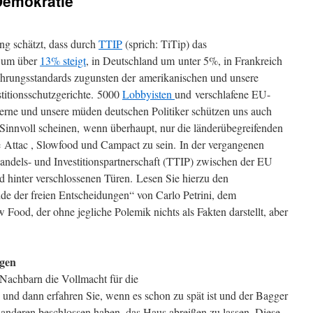
Demokratie
ng schätzt, dass durch
TTIP
(sprich: TiTip) das
A um über
13% steigt
, in Deutschland um unter 5%, in Frankreich
ährungsstandards zugunsten der amerikanischen und unsere
stitionsschutzgerichte. 5000
Lobbyisten
und verschlafene EU-
zerne und unsere müden deutschen Politiker
schützen uns auch
 Sinnvoll scheinen, wenn überhaupt, nur die länderübegreifenden
e Attac , Slowfood und Campact zu sein. In der vergangenen
ndels- und Investitionspartnerschaft (TTIP) zwischen der EU
hinter verschlossenen Türen. Lesen Sie hierzu den
e der freien Entscheidungen“ von Carlo Petrini, dem
 Food, der ohne jegliche Polemik nichts als Fakten darstellt, aber
ngen
 Nachbarn die Vollmacht für die
d dann erfahren Sie, wenn es schon zu spät ist und der Bagger
e anderen beschlossen haben, das Haus abreißen zu lassen. Diese