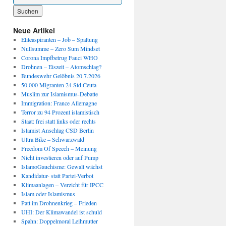
Wenn die Ergebnisse der automatischen Vervollständigung verfügbar sind, benutze die P
Neue Artikel
Eliteaspiranten – Job – Spaltung
Nullsumme – Zero Sum Mindset
Corona Impfbetrug Fauci WHO
Drohnen – Eiszeit – Atomschlag?
Bundeswehr Gelöbnis 20.7.2026
50.000 Migranten 24 Std Ceuta
Muslim zur Islamismus-Debatte
Immigration: France Allemagne
Terror zu 94 Prozent islamistisch
Staat: frei statt links oder rechts
Islamist Anschlag CSD Berlin
Ultra Bike – Schwarzwald
Freedom Of Speech – Meinung
Nicht investieren oder auf Pump
IslamoGauchisme: Gewalt wächst
Kandidatur- statt Partei-Verbot
Klimaanlagen – Verzicht für IPCC
Islam oder Islamismus
Patt im Drohnenkrieg – Frieden
UHI: Der Klimawandel ist schuld
Spahn: Doppelmoral Leihmutter