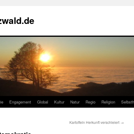
zwald.de
ie
Engagement
Global
Kultur
Natur
Regio
Religion
Selbsth
Kartoffeln Herkunft verschleiert
→