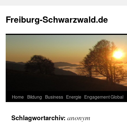
Zum
Inhalt
Freiburg-Schwarzwald.de
springen
Home
Bildung
Business
Energie
Engagement
Global
anonym
Schlagwortarchiv: