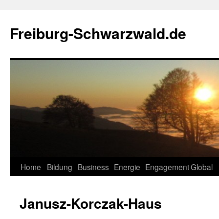
Zum
Inhalt
Freiburg-Schwarzwald.de
springen
Home
Bildung
Business
Energie
Engagement
Global
Janusz-Korczak-Haus