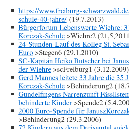
https://www.freiburg-schwarzwald.de
schule-40-jahre/
(19.7.2013)
Bürgerforum Lebenswerte Wiehre: 31
Korczak-Schule
>Wiehre2 (21,5,201
24-Stunden-Lauf des Kolleg St. Sebas
Euro
>Stegen6 (29.1.2010)
SC-Kapitän Heiko Butscher bei Janus
der Wiehre
>scFreiburg1 (3.12.2009)
Gerd Mannes leitete 33 Jahre die 35 J
Korczak-Schule
>Behinderung2 (18.
Gundelfingens Narrenzunft Fässliste
behinderte Kinder
>Spende2 (5.4.20
2000 Euro-Spende für JanuszKorcza
>Behinderung2 (29.3.2006)
72 Kindern aus dem Dreisamtal spiel