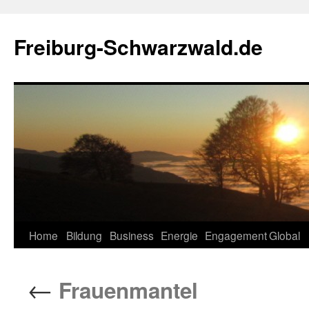
Zum
Inhalt
Freiburg-Schwarzwald.de
springen
Home
Bildung
Business
Energie
Engagement
Global
←
Frauenmantel