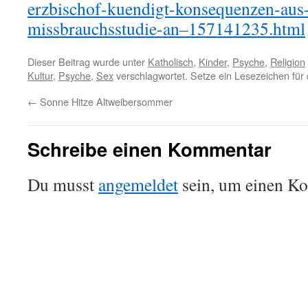
erzbischof-kuendigt-konsequenzen-aus-
missbrauchsstudie-an–157141235.html
Dieser Beitrag wurde unter
Katholisch
,
Kinder
,
Psyche
,
Religion
Kultur
,
Psyche
,
Sex
verschlagwortet. Setze ein Lesezeichen für
←
Sonne Hitze Altweibersommer
Schreibe einen Kommentar
Du musst
angemeldet
sein, um einen K