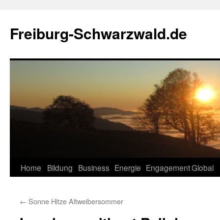
Zum
Inhalt
Freiburg-Schwarzwald.de
springen
Home
Bildung
Business
Energie
Engagement
Global
←
Sonne Hitze Altweibersommer