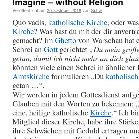
Imagine – without Religion
Veröffentlicht am
20. Oktober 2018
von
Schw
Quo vadis,
katholische Kirche
, oder was
Kirche
? Was hast du mit der dir anvertr
gemacht? Im
Ghetto
von Warschau hat e
Schrei an
Gott
gerichtet
„Du mein großer
getan, damit ich nicht mehr an dich gl
könnten viele einen Schrei in ähnlicher
Amtskirche
formulieren „Du
katholisch
getan …“.
Wir werden in jedem Gottesdienst aufge
Glauben mit den Worten zu bekennen: „
eine, heilige katholische
Kirche
.“ Ich bi
Mitglied dieser Kirche, habe ihre Stärk
ihre Schwächen mit Geduld ertragen un