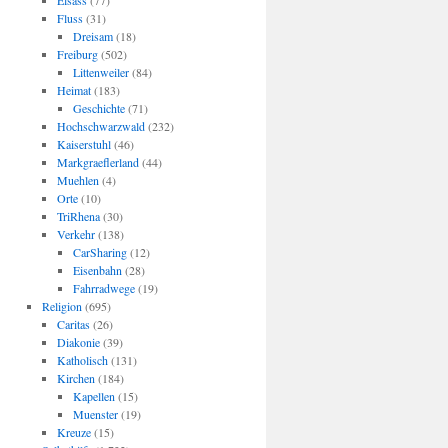
Elsass
(77)
Fluss
(31)
Dreisam
(18)
Freiburg
(502)
Littenweiler
(84)
Heimat
(183)
Geschichte
(71)
Hochschwarzwald
(232)
Kaiserstuhl
(46)
Markgraeflerland
(44)
Muehlen
(4)
Orte
(10)
TriRhena
(30)
Verkehr
(138)
CarSharing
(12)
Eisenbahn
(28)
Fahrradwege
(19)
Religion
(695)
Caritas
(26)
Diakonie
(39)
Katholisch
(131)
Kirchen
(184)
Kapellen
(15)
Muenster
(19)
Kreuze
(15)