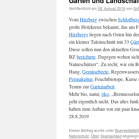
Garten und Landschaf
Veröffentlicht am
28. August 2019
von
Sc
Vom
Hirzberg
zwischen
Schloßber
große Holzkreuz bekannt, das am
Hirzbergs
liegen nach Osten hin d
ein kleiner Taleinschnitt mit 33
Gär
Diese sollen nun den aktuellen Ges
BZ
berichtete
. Dagegen wehen sich
Naturschützer“. Zu recht, wie ein 
Hang,
Gemüsebeete
, Regenwassersp
Permakultur
, Feuchtbiotope, Kurse 
Teams zur
Gartenarbeit
.
Mehr bio, natur,
öko
, „Brennesselsu
geht eigentlich nicht. Das alles funk
haben zum Anbau von ein paar kna
28.8.2019
Dieser Beitrag wurde unter
Buergerbeteil
Naturschutz
,
Obst
,
Sparsamkeit
abgelegt 