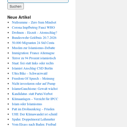
Wenn die Ergebnisse der automatischen Vervollständigung verfügbar sind, benutze die P
Neue Artikel
Nullsumme – Zero Sum Mindset
Corona Impfbetrug Fauci WHO
Drohnen – Eiszeit – Atomschlag?
Bundeswehr Gelöbnis 20.7.2026
50.000 Migranten 24 Std Ceuta
Muslim zur Islamismus-Debatte
Immigration: France Allemagne
Terror zu 94 Prozent islamistisch
Staat: frei statt links oder rechts
Islamist Anschlag CSD Berlin
Ultra Bike – Schwarzwald
Freedom Of Speech – Meinung
Nicht investieren oder auf Pump
IslamoGauchisme: Gewalt wächst
Kandidatur- statt Partei-Verbot
Klimaanlagen – Verzicht für IPCC
Islam oder Islamismus
Patt im Drohnenkrieg – Frieden
UHI: Der Klimawandel ist schuld
Spahn: Doppelmoral Leihmutter
Vom Elsass nach Baden: Freibad