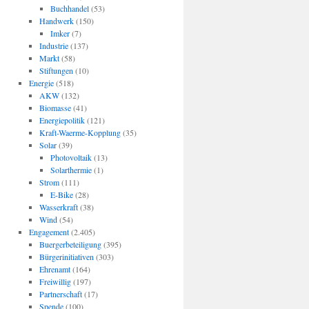
Buchhandel
(53)
Handwerk
(150)
Imker
(7)
Industrie
(137)
Markt
(58)
Stiftungen
(10)
Energie
(518)
AKW
(132)
Biomasse
(41)
Energiepolitik
(121)
Kraft-Waerme-Kopplung
(35)
Solar
(39)
Photovoltaik
(13)
Solarthermie
(1)
Strom
(111)
E-Bike
(28)
Wasserkraft
(38)
Wind
(54)
Engagement
(2.405)
Buergerbeteiligung
(395)
Bürgerinitiativen
(303)
Ehrenamt
(164)
Freiwillig
(197)
Partnerschaft
(17)
Spende
(100)