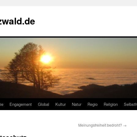
zwald.de
ie
Engagement
Global
Kultur
Natur
Regio
Religion
Selbsth
Meinungsfreiheit bedroht?
→