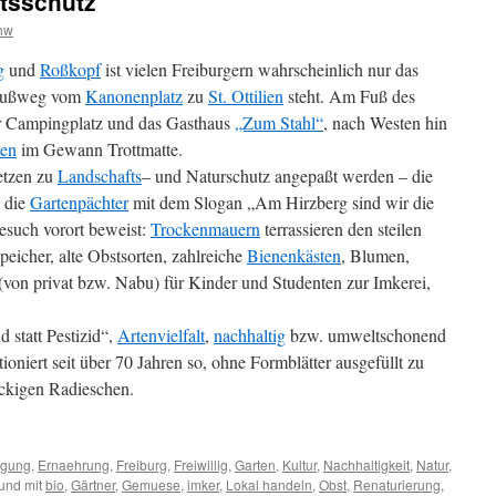
tsschutz
hw
g
und
Roßkopf
ist vielen Freiburgern wahrscheinlich nur das
 Fußweg vom
Kanonenplatz
zu
St. Ottilien
steht. Am Fuß des
er Campingplatz und das Gasthaus
„Zum Stahl“
, nach Westen hin
ten
im Gewann Trottmatte.
etzen zu
Landschafts
– und Naturschutz angepaßt werden – die
 die
Gartenpächter
mit dem Slogan „Am Hirzberg sind wir die
Besuch vorort beweist:
Trockenmauern
terrassieren den steilen
eicher, alte Obstsorten, zahlreiche
Bienenkästen
, Blumen,
(von privat bzw. Nabu) für Kinder und Studenten zur Imkerei,
d statt Pestizid“,
Artenvielfalt
,
nachhaltig
bzw. umweltschonend
tioniert seit über 70 Jahren so, ohne Formblätter ausgefüllt zu
ckigen Radieschen.
igung
,
Ernaehrung
,
Freiburg
,
Freiwillig
,
Garten
,
Kultur
,
Nachhaltigkeit
,
Natur
,
und mit
bio
,
Gärtner
,
Gemuese
,
imker
,
Lokal handeln
,
Obst
,
Renaturierung
,