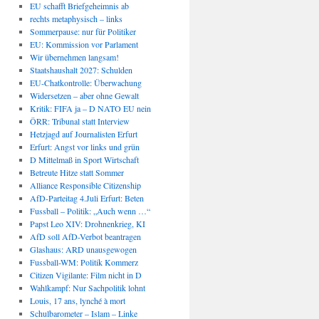
EU schafft Briefgeheimnis ab
rechts metaphysisch – links
Sommerpause: nur für Politiker
EU: Kommission vor Parlament
Wir übernehmen langsam!
Staatshaushalt 2027: Schulden
EU-Chatkontrolle: Überwachung
Widersetzen – aber ohne Gewalt
Kritik: FIFA ja – D NATO EU nein
ÖRR: Tribunal statt Interview
Hetzjagd auf Journalisten Erfurt
Erfurt: Angst vor links und grün
D Mittelmaß in Sport Wirtschaft
Betreute Hitze statt Sommer
Alliance Responsible Citizenship
AfD-Parteitag 4.Juli Erfurt: Beten
Fussball – Politik: „Auch wenn …“
Papst Leo XIV: Drohnenkrieg, KI
AfD soll AfD-Verbot beantragen
Glashaus: ARD unausgewogen
Fussball-WM: Politik Kommerz
Citizen Vigilante: Film nicht in D
Wahlkampf: Nur Sachpolitik lohnt
Louis, 17 ans, lynché à mort
Schulbarometer – Islam – Linke