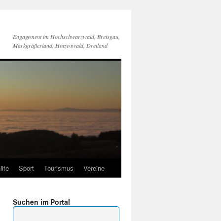
Engagement im Hochschwarzwald, Breisgau,
Markgräflerland, Hotzenwald, Dreiland
ilfe
Sport
Tourismus
Vereine
Suchen im Portal