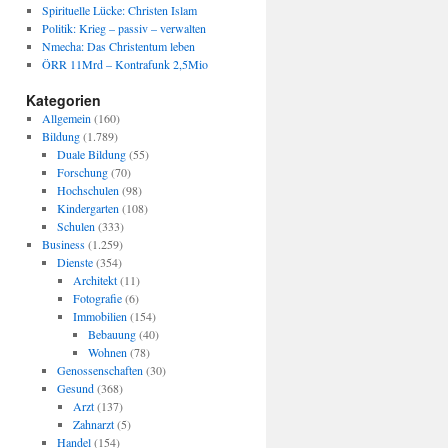
Spirituelle Lücke: Christen Islam
Politik: Krieg – passiv – verwalten
Nmecha: Das Christentum leben
ÖRR 11Mrd – Kontrafunk 2,5Mio
Kategorien
Allgemein
(160)
Bildung
(1.789)
Duale Bildung
(55)
Forschung
(70)
Hochschulen
(98)
Kindergarten
(108)
Schulen
(333)
Business
(1.259)
Dienste
(354)
Architekt
(11)
Fotografie
(6)
Immobilien
(154)
Bebauung
(40)
Wohnen
(78)
Genossenschaften
(30)
Gesund
(368)
Arzt
(137)
Zahnarzt
(5)
Handel
(154)