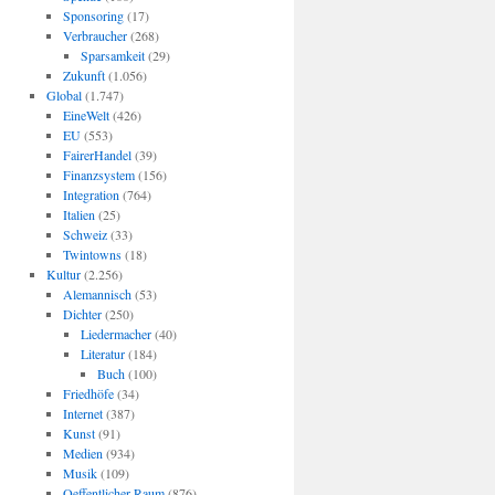
Sponsoring
(17)
Verbraucher
(268)
Sparsamkeit
(29)
Zukunft
(1.056)
Global
(1.747)
EineWelt
(426)
EU
(553)
FairerHandel
(39)
Finanzsystem
(156)
Integration
(764)
Italien
(25)
Schweiz
(33)
Twintowns
(18)
Kultur
(2.256)
Alemannisch
(53)
Dichter
(250)
Liedermacher
(40)
Literatur
(184)
Buch
(100)
Friedhöfe
(34)
Internet
(387)
Kunst
(91)
Medien
(934)
Musik
(109)
Oeffentlicher Raum
(876)