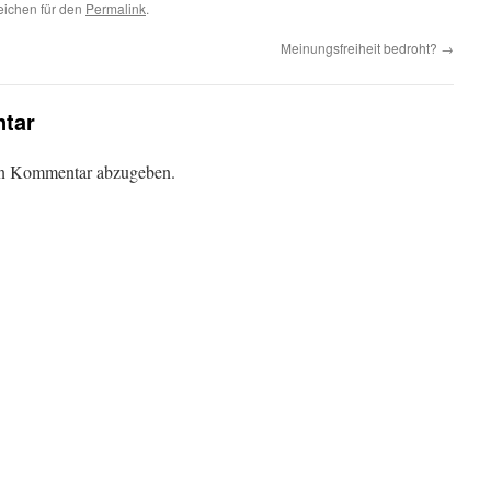
eichen für den
Permalink
.
Meinungsfreiheit bedroht?
→
tar
en Kommentar abzugeben.