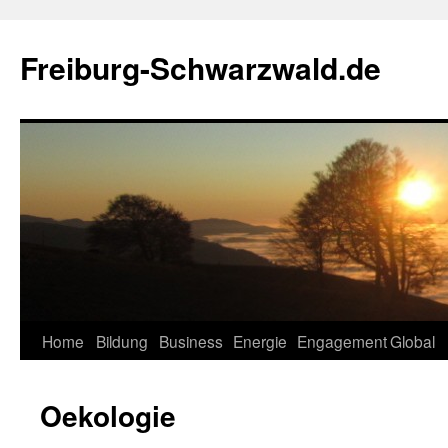
Zum
Inhalt
Freiburg-Schwarzwald.de
springen
Home
Bildung
Business
Energie
Engagement
Global
Oekologie