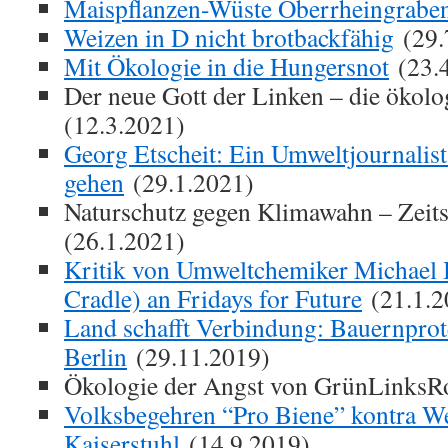
Maispflanzen-Wüste Oberrheingrabe
Weizen in D nicht brotbackfähig
(29.
Mit Ökologie in die Hungersnot
(23.
Der neue Gott der Linken – die ökolo
(12.3.2021)
Georg Etscheit: Ein Umweltjournalis
gehen
(29.1.2021)
Naturschutz gegen Klimawahn – Zeits
(26.1.2021)
Kritik von Umweltchemiker Michael B
Cradle) an Fridays for Future
(21.1.2
Land schafft Verbindung: Bauernprote
Berlin
(29.11.2019)
Ökologie der Angst von GrünLinksRo
Volksbegehren “Pro Biene” kontra W
Kaiserstuhl
(14.9.2019)