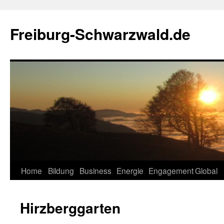
Zum
Inhalt
Freiburg-Schwarzwald.de
springen
Home
Bildung
Business
Energie
Engagement
Global
Hirzberggarten