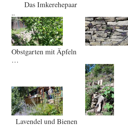
Das Imkerehepaar
..
Obstgarten mit Äpfeln T
…
Lavendel und Bienen Bli