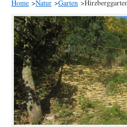
Home
>
Natur
>
Garten
>Hirzberggarte