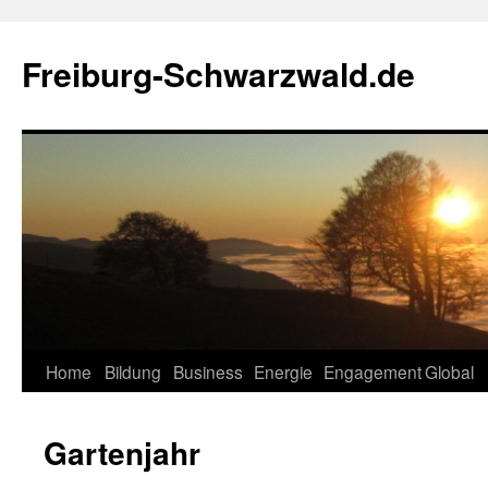
Zum
Inhalt
Freiburg-Schwarzwald.de
springen
Home
Bildung
Business
Energie
Engagement
Global
Gartenjahr