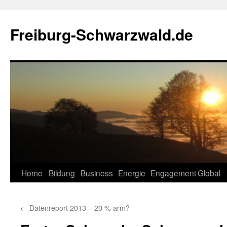
Zum
Inhalt
Freiburg-Schwarzwald.de
springen
Home
Bildung
Business
Energie
Engagement
Global
←
Datenreport 2013 – 20 % arm?