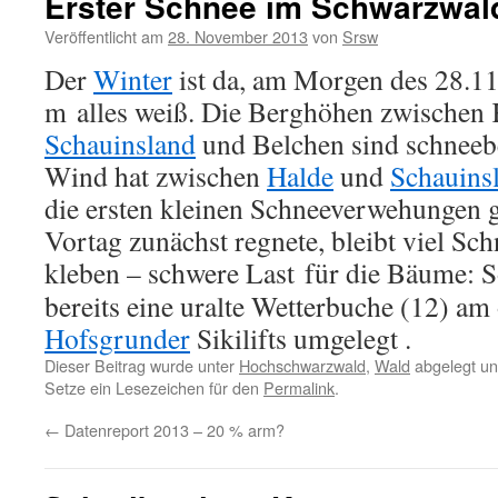
Erster Schnee im Schwarzwal
Veröffentlicht am
28. November 2013
von
Srsw
Der
Winter
ist da, am Morgen des 28.11
m alles weiß. Die Berghöhen zwischen 
Schauinsland
und Belchen sind schneebe
Wind hat zwischen
Halde
und
Schauins
die ersten kleinen Schneeverwehungen g
Vortag zunächst regnete, bleibt viel Sc
kleben – schwere Last für die Bäume: 
bereits eine uralte Wetterbuche (12) a
Hofsgrunder
Sikilifts umgelegt .
Dieser Beitrag wurde unter
Hochschwarzwald
,
Wald
abgelegt un
Setze ein Lesezeichen für den
Permalink
.
←
Datenreport 2013 – 20 % arm?