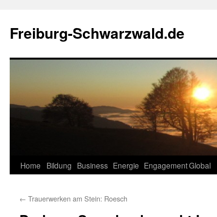
Zum
Inhalt
Freiburg-Schwarzwald.de
springen
Home
Bildung
Business
Energie
Engagement
Global
←
Trauerwerken am Stein: Roesch