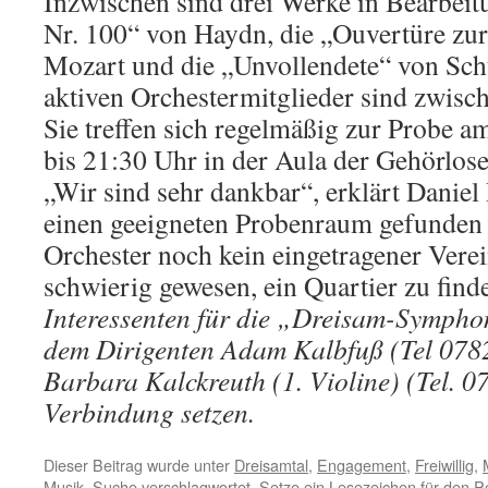
Inzwischen sind drei Werke in Bearbei
Nr. 100“ von Haydn, die „Ouvertüre z
Mozart und die „Unvollendete“ von Schu
aktiven Orchestermitglieder sind zwisch
Sie treffen sich regelmäßig zur Probe 
bis 21:30 Uhr in der Aula der Gehörlose
„Wir sind sehr dankbar“, erklärt Daniel
einen geeigneten Probenraum gefunden 
Orchester noch kein eingetragener Verei
schwierig gewesen, ein Quartier zu find
Interessenten für die „Dreisam-Symphon
dem Dirigenten Adam Kalbfuß (Tel 078
Barbara Kalckreuth (1. Violine) (Tel. 0
Verbindung setzen.
Dieser Beitrag wurde unter
Dreisamtal
,
Engagement
,
Freiwillig
,
Musik
,
Suche
verschlagwortet. Setze ein Lesezeichen für den
P