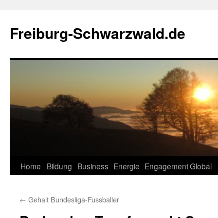
Zum
Inhalt
Freiburg-Schwarzwald.de
springen
Home
Bildung
Business
Energie
Engagement
Global
←
Gehalt Bundesliga-Fussballer