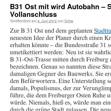
B31 Ost mit wird Autobahn – S
Vollanschluss
Veröffentlicht am
4. Juni 2012
von
Schw
Zur B 31 Ost und dem geplanten
Stadtt
neuesten Idee der Planer durch einen Kn
erhalten könnte – die Bundesstraße 31 
umetikettiert werden: Neu ist sie wahrlic
B 31-Ost-Trasse mitten durch Freiburg 
bezeichnen. Genau so nannten diese Str
damaligen Gegner des Bauwerks. Sie er
den Befürwortern. Eine Unterstellung sei
damals, Populismus, der zur Verunglim
führe, die dem Freiburger Osten Ruhe u
würde. Niemals, hieß es, würde man ei
durch die grüne Stadt zulassen.
Die neue