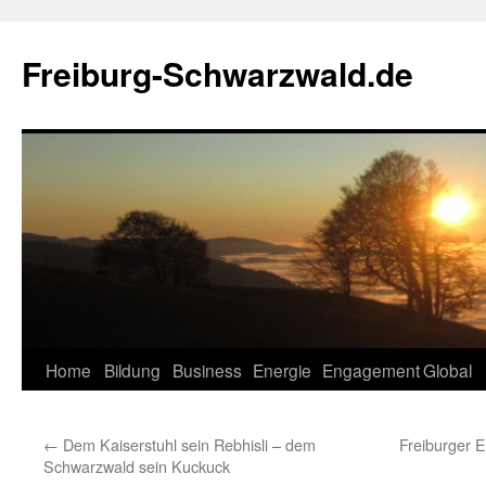
Zum
Inhalt
Freiburg-Schwarzwald.de
springen
Home
Bildung
Business
Energie
Engagement
Global
←
Dem Kaiserstuhl sein Rebhisli – dem
Freiburger E
Schwarzwald sein Kuckuck