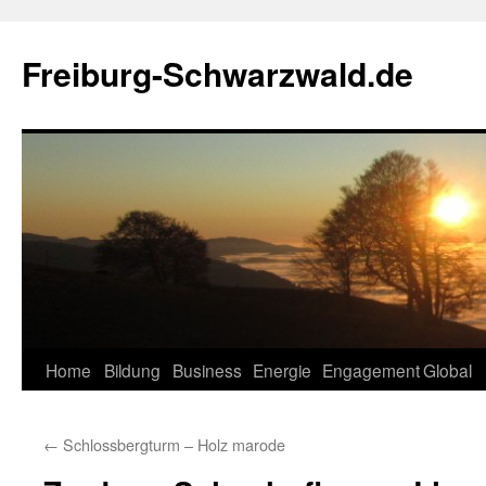
Zum
Inhalt
Freiburg-Schwarzwald.de
springen
Home
Bildung
Business
Energie
Engagement
Global
←
Schlossbergturm – Holz marode