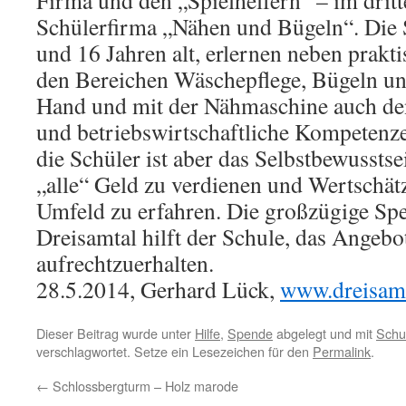
Firma und den „Spielhelfern“ – im dritt
Schülerfirma „Nähen und Bügeln“. Die 
und 16 Jahren alt, erlernen neben prakti
den Bereichen Wäschepflege, Bügeln u
Hand und mit der Nähmaschine auch d
und betriebswirtschaftliche Kompetenze
die Schüler ist aber das Selbstbewussts
„alle“ Geld zu verdienen und Wertschät
Umfeld zu erfahren. Die großzügige Sp
Dreisamtal hilft der Schule, das Angebo
aufrechtzuerhalten.
28.5.2014, Gerhard Lück,
www.dreisamt
Dieser Beitrag wurde unter
Hilfe
,
Spende
abgelegt und mit
Schu
verschlagwortet. Setze ein Lesezeichen für den
Permalink
.
←
Schlossbergturm – Holz marode