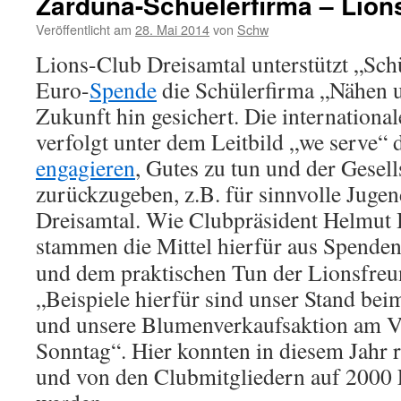
Zarduna-Schuelerfirma – Lion
Veröffentlicht am
28. Mai 2014
von
Schw
Lions-Club Dreisamtal unterstützt „Sch
Euro-
Spende
die Schülerfirma „Nähen 
Zukunft hin gesichert. Die internationa
verfolgt unter dem Leitbild „we serve“ d
engagieren
, Gutes zu tun und der Gesell
zurückzugeben, z.B. für sinnvolle Juge
Dreisamtal. Wie Clubpräsident Helmut B
stammen die Mittel hierfür aus Spende
und dem praktischen Tun der Lionsfreu
„Beispiele hierfür sind unser Stand be
und unsere Blumenverkaufsaktion am V
Sonntag“. Hier konnten in diesem Jahr 
und von den Clubmitgliedern auf 2000 