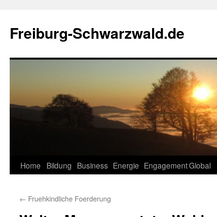
Zum
Inhalt
Freiburg-Schwarzwald.de
springen
Home
Bildung
Business
Energie
Engagement
Global
←
Fruehkindliche Foerderung