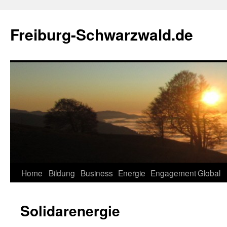
Zum
Inhalt
Freiburg-Schwarzwald.de
springen
Home
Bildung
Business
Energie
Engagement
Global
Solidarenergie