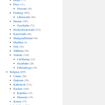
Elsass
(77)
Fluss
(31)
Dreisam
(18)
Freiburg
(502)
Littenweiler
(84)
Heimat
(183)
Geschichte
(71)
Hochschwarzwald
(232)
Kaiserstuhl
(46)
Markgraeflerland
(44)
Muehlen
(4)
Orte
(10)
TriRhena
(30)
Verkehr
(138)
CarSharing
(12)
Eisenbahn
(28)
Fahrradwege
(19)
Religion
(695)
Caritas
(26)
Diakonie
(39)
Katholisch
(131)
Kirchen
(184)
Kapellen
(15)
Muenster
(19)
Kreuze
(15)