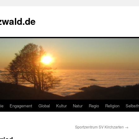
zwald.de
ie
Engagement
Global
Kultur
Natur
Regio
Religion
Selbsth
Sportzentrum SV Kirchzarten
→