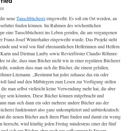
ried
rsw
die neue
Tauschbücherei
eingeweiht. Es soll ein Ort werden, an
esefutter finden können. Im Rahmen des wöchentlichen
ppe eine Tauschbücherei ins Leben gerufen, die am vergangenen
r Franz-Josef Winterhalter eingeweiht wurde. Das Projekt steht
einde und wird von fünf ehrenamtlichen Helferinnen und Helfern
 Karin und Dietmar Lauby sowie Revierförster Claudio Röhmer-
ee ist die, dass man Bücher nicht wie in einer regulären Bücherei
leiht, sondern dass man sich die Bücher, die einem gefallen,
Röhmer-Litzmann. „Bestimmt hat jeder zuhause das ein oder
 toll fand und den Mitbürgern zum Lesen zur Verfügung stellen
 die man selbst vielleicht keine Verwendung mehr hat, die aber
tige sein könnten. Diese Bücher können mitgebracht und
nn man sich dann ein oder mehrere andere Bücher aus der
herei funktioniert also ganz unkompliziert und unbürokratisch:
it die neuen Bücher auch ihren Platz finden und damit ein wenig
herrscht, wird künftig jeden Freitag mindestens einer der fünf
in und sich um Bücher, aber auch um aufkommende Fragen