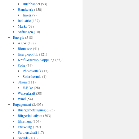
Buchhandel
(53)
Handwerk
(150)
Imker
(7)
Industrie
(137)
Markt
(58)
Stiftungen
(10)
Energie
(518)
AKW
(132)
Biomasse
(41)
Energiepolitik
(121)
Kraft-Waerme-Kopplung
(35)
Solar
(39)
Photovoltaik
(13)
Solarthermie
(1)
Strom
(111)
E-Bike
(28)
Wasserkraft
(38)
Wind
(54)
Engagement
(2.405)
Buergerbeteiligung
(395)
Bürgerinitiativen
(303)
Ehrenamt
(164)
Freiwillig
(197)
Partnerschaft
(17)
Spende
(100)