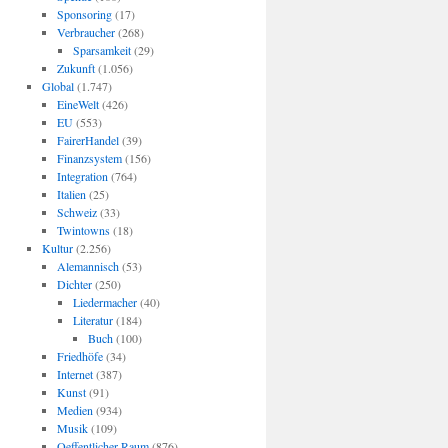
Sponsoring
(17)
Verbraucher
(268)
Sparsamkeit
(29)
Zukunft
(1.056)
Global
(1.747)
EineWelt
(426)
EU
(553)
FairerHandel
(39)
Finanzsystem
(156)
Integration
(764)
Italien
(25)
Schweiz
(33)
Twintowns
(18)
Kultur
(2.256)
Alemannisch
(53)
Dichter
(250)
Liedermacher
(40)
Literatur
(184)
Buch
(100)
Friedhöfe
(34)
Internet
(387)
Kunst
(91)
Medien
(934)
Musik
(109)
Oeffentlicher Raum
(876)