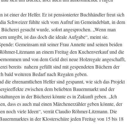
 ist einer der Helfer. Er ist pensionierter Buchhändler freut sich
dia Schweizer fühlte sich vom Aufruf im Gemeindeblatt, in dem
ie Bücherei gesucht wurde, sofort angesprochen. „Wenn man
ern umgibt, ist das doch die ideale Aufgabe“, meint sie.
 Spende: Gemeinsam mit seiner Frau Annette und seinen beiden
o Röhmer-Litzmann an einem Freitag den Kuchenverkauf und die
ernommen und von dem Geld drei neue Holzregale angeschafft,
herei bereits nahezu gefüllt sind mit gespendeten Büchern der
ch bald weiteren Bedarf nach Regalen geben.
d die ehrenamtlichen Helfer sind gespannt, wie sich das Projekt
nergieeffekte zwischen dem beliebten Bauernmarkt und der
taltungen in der Bücherei könnte es in Zukunft geben. „Ich
llen, dass es auch mal einen Märchenerzähler geben könnte, der
ben noch viele Ideen“, verrät Claudio Röhmer-Litzmann. Die
auernmarktes in der Klosterschiire jeden Freitag von 15 bis 18