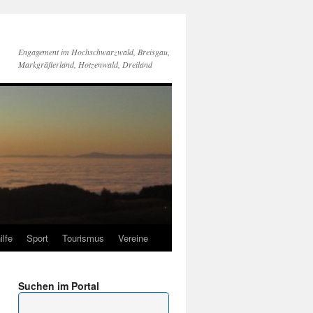
Engagement im Hochschwarzwald, Breisgau,
Markgräflerland, Hotzenwald, Dreiland
ilfe
Sport
Tourismus
Vereine
Suchen im Portal