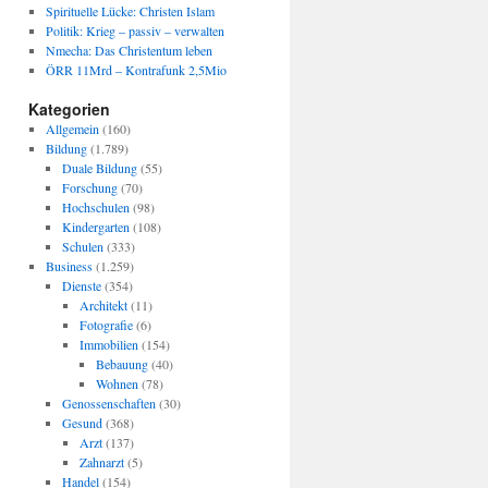
Spirituelle Lücke: Christen Islam
Politik: Krieg – passiv – verwalten
Nmecha: Das Christentum leben
ÖRR 11Mrd – Kontrafunk 2,5Mio
Kategorien
Allgemein
(160)
Bildung
(1.789)
Duale Bildung
(55)
Forschung
(70)
Hochschulen
(98)
Kindergarten
(108)
Schulen
(333)
Business
(1.259)
Dienste
(354)
Architekt
(11)
Fotografie
(6)
Immobilien
(154)
Bebauung
(40)
Wohnen
(78)
Genossenschaften
(30)
Gesund
(368)
Arzt
(137)
Zahnarzt
(5)
Handel
(154)