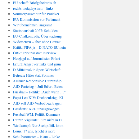
EU schafft Briefgeheimnis ab
rechts metaphysisch – links
Sommerpause: nur für Politiker
EU: Kommission vor Parlament
Wir übernehmen langsam!
Staatshaushalt 2027: Schulden
EU-Chatkontrolle: Überwachung
Widersetzen – aber ohne Gewalt
Kritik: FIFA ja – D NATO EU nein
ÖRR: Tribunal statt Interview
Hetzjagd auf Journalisten Erfurt
Erfurt: Angst vor links und grün
D Mittelmaß in Sport Wirtschaft
Betreute Hitze statt Sommer
Alliance Responsible Citizenship
AfD-Parteitag 4.Juli Erfurt: Beten
Fussball – Politik: „Auch wenn …“
Papst Leo XIV: Drohnenkrieg, KI
AfD soll AfD-Verbot beantragen
Glashaus: ARD unausgewogen
Fussball-WM: Politik Kommerz
Citizen Vigilante: Film nicht in D
Wahlkampf: Nur Sachpolitik lohnt
Louis, 17 ans, lynché à mort
Schulbarometer – Islam – Linke