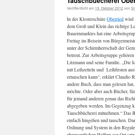
Tauschbuecherei Ober
Veröffentlicht am
19. Oktober 2012
von
S
In der Klosterschiire
Oberried
wird 
dem Groß und Klein das richtige L
Bauernmarktes hat eine Arbeitsgru
Freitag im Beisein von Bürgermeiste
unter der Schirmherrschaft der Gem
betreut.
Zur Arbeitsgruppe gehören
Litzmann und seine Familie. „Die Id
mit Leihzetteln und Leihfirsten aus
ertauschen kann“, erklärt Claudio 
andere Buch, dass man gelesen hat,
möchte. Oder aber auch Bücher, für
für jemand anderen genau das Rich
abgegeben werden. Im Gegenzug ka
Tauschbücherei mitnehmen.“ Das Büc
einfach hingehen und tauschen. Dam
Ordnung und System in den Regalen 
ehrenamtlichen Helfern vor Ort se