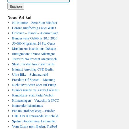
Wenn die Ergebnisse der automatischen Vervollständigung verfügbar sind, benutze die P
Neue Artikel
Nullsumme – Zero Sum Mindset
Corona Impfbetrug Fauci WHO
Drohnen – Eiszeit – Atomschlag?
Bundeswehr Gelöbnis 20.7.2026
50.000 Migranten 24 Std Ceuta
Muslim zur Islamismus-Debatte
Immigration: France Allemagne
Terror zu 94 Prozent islamistisch
Staat: frei statt links oder rechts
Islamist Anschlag CSD Berlin
Ultra Bike – Schwarzwald
Freedom Of Speech – Meinung
Nicht investieren oder auf Pump
IslamoGauchisme: Gewalt wächst
Kandidatur- statt Partei-Verbot
Klimaanlagen – Verzicht für IPCC
Islam oder Islamismus
Patt im Drohnenkrieg – Frieden
UHI: Der Klimawandel ist schuld
Spahn: Doppelmoral Leihmutter
Vom Elsass nach Baden: Freibad