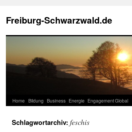
Zum
Inhalt
Freiburg-Schwarzwald.de
springen
Home
Bildung
Business
Energie
Engagement
Global
feschis
Schlagwortarchiv: