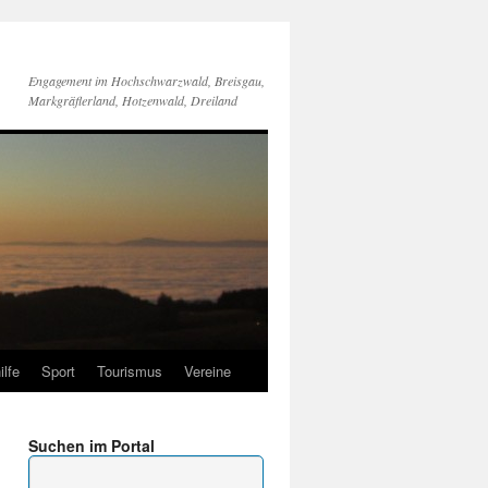
Engagement im Hochschwarzwald, Breisgau,
Markgräflerland, Hotzenwald, Dreiland
ilfe
Sport
Tourismus
Vereine
Suchen im Portal