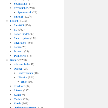
Sponsoring
(17)
Verbraucher
(268)
Sparsamkeit
(29)
Zukunft
(1.057)
Global
(1.749)
EineWelt
(426)
EU
(553)
FairerHandel
(39)
Finanzsystem
(156)
Integration
(764)
Italien
(25)
Schweiz
(33)
Twintowns
(18)
Kultur
(2.258)
Alemannisch
(53)
Dichter
(250)
Liedermacher
(40)
Literatur
(184)
Buch
(100)
Friedhöfe
(34)
Internet
(387)
Kunst
(91)
Medien
(934)
Musik
(109)
Oeffentlicher Raum
(878)