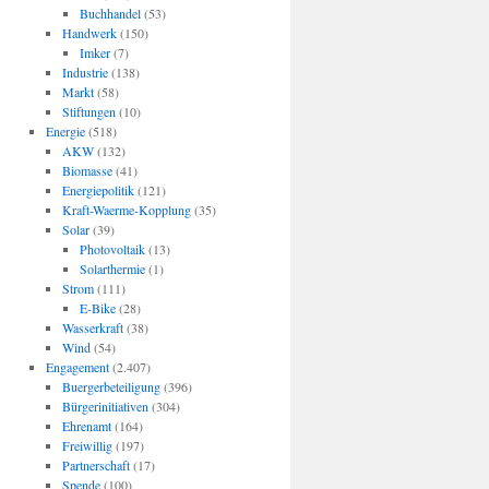
Buchhandel
(53)
Handwerk
(150)
Imker
(7)
Industrie
(138)
Markt
(58)
Stiftungen
(10)
Energie
(518)
AKW
(132)
Biomasse
(41)
Energiepolitik
(121)
Kraft-Waerme-Kopplung
(35)
Solar
(39)
Photovoltaik
(13)
Solarthermie
(1)
Strom
(111)
E-Bike
(28)
Wasserkraft
(38)
Wind
(54)
Engagement
(2.407)
Buergerbeteiligung
(396)
Bürgerinitiativen
(304)
Ehrenamt
(164)
Freiwillig
(197)
Partnerschaft
(17)
Spende
(100)