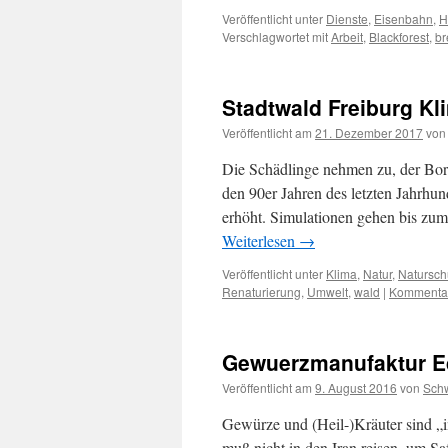
Veröffentlicht unter
Dienste
,
Eisenbahn
,
H
Verschlagwortet mit
Arbeit
,
Blackforest
,
br
Stadtwald Freiburg K
Veröffentlicht am
21. Dezember 2017
von
Die Schädlinge nehmen zu, der Bork
den 90er Jahren des letzten Jahrhun
erhöht. Simulationen gehen bis z
Weiterlesen
→
Veröffentlicht unter
Klima
,
Natur
,
Natursch
Renaturierung
,
Umwelt
,
wald
|
Kommentar
Gewuerzmanufaktur E
Veröffentlicht am
9. August 2016
von
Sch
Gewürze und (Heil-)Kräuter sind „i
muß nicht in den Iran reisen, um S