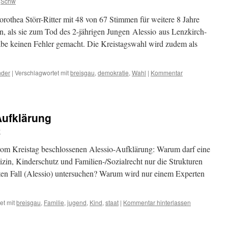
Schw
thea Störr-Ritter mit 48 von 67 Stimmen für weitere 8 Jahre
, als sie zum Tod des 2-jährigen Jungen Alessio aus Lenzkirch-
abe keinen Fehler gemacht. Die Kreistagswahl wird zudem als
nder
|
Verschlagwortet mit
breisgau
,
demokratie
,
Wahl
|
Kommentar
Aufklärung
w
om Kreistag beschlossenen Alessio-Aufklärung: Warum darf eine
in, Kinderschutz und Familien-/Sozialrecht nur die Strukturen
ten Fall (Alessio) untersuchen? Warum wird nur einem Experten
et mit
breisgau
,
Familie
,
jugend
,
Kind
,
staat
|
Kommentar hinterlassen