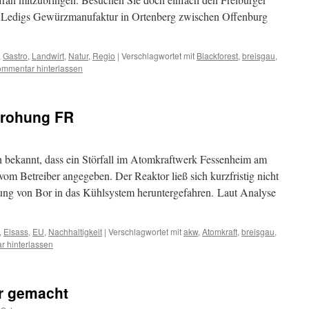
y Ledigs Gewürzmanufaktur in Ortenberg zwischen Offenburg
,
Gastro
,
Landwirt
,
Natur
,
Regio
|
Verschlagwortet mit
Blackforest
,
breisgau
,
mmentar hinterlassen
rohung FR
 bekannt, dass ein Störfall im Atomkraftwerk Fessenheim am
vom Betreiber angegeben. Der Reaktor ließ sich kurzfristig nicht
tung von Bor in das Kühlsystem heruntergefahren. Laut Analyse
,
Elsass
,
EU
,
Nachhaltigkeit
|
Verschlagwortet mit
akw
,
Atomkraft
,
breisgau
,
 hinterlassen
er gemacht