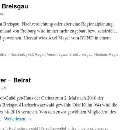
 Breisgau
hw
 Breisgau, Nachverdichtung oder aber eine Regionalplanung,
mland von Freiburg wird immer mehr zugebaut bzw. zersiedelt.,
nend gewonnen. Hierauf wies Axel Mayer vom BUND in einem
ativen
,
Nachhaltigkeit
,
Regio
|
Verschlagwortet mit
breisgau
,
Neubau
,
Regio
,
er – Beirat
Srsw
f-Gnädiger-Haus der Caritas zum 2. Mal nach 2010 der
s Breisgau-Hochschwarzwald gewählt: Olaf Kühn (64) wird die
 bis 2016 vertreten. Von den zuvor gewählten Mitgliedern des
e …
Weiterlesen
→
ment
,
Hochschwarzwald
|
Verschlagwortet mit
Behinderung
,
breisgau
|