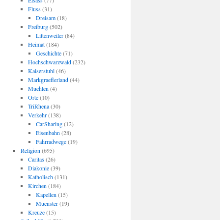
Elsass
(77)
Fluss
(31)
Dreisam
(18)
Freiburg
(502)
Littenweiler
(84)
Heimat
(184)
Geschichte
(71)
Hochschwarzwald
(232)
Kaiserstuhl
(46)
Markgraeflerland
(44)
Muehlen
(4)
Orte
(10)
TriRhena
(30)
Verkehr
(138)
CarSharing
(12)
Eisenbahn
(28)
Fahrradwege
(19)
Religion
(695)
Caritas
(26)
Diakonie
(39)
Katholisch
(131)
Kirchen
(184)
Kapellen
(15)
Muenster
(19)
Kreuze
(15)