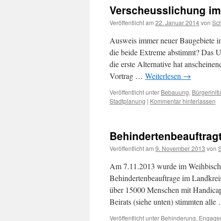
Verscheusslichung im
Veröffentlicht am
22. Januar 2014
von
Sc
Ausweis immer neuer Baugebiete im
die beide Extreme abstimmt? Das U
die erste Alternative hat anschei
Vortrag …
Weiterlesen
→
Veröffentlicht unter
Bebauung
,
Bürgeriniti
Stadtplanung
|
Kommentar hinterlassen
Behindertenbeauftragt
Veröffentlicht am
9. November 2013
von
Am 7.11.2013 wurde im Weihbischo
Behindertenbeauftrage im Landkrei
über 15000 Menschen mit Handicaps
Beirats (siehe unten) stimmten all
Veröffentlicht unter
Behinderung
,
Engage