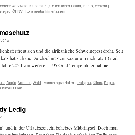
ochschwarzwald
,
Kaiserstuhl
,
Oeffentlicher Raum
,
Regio
,
Verkehr
|
eisgau
,
ÖPNV
|
Kommentar hinterlassen
limaschutz
Schw
enkäfer freut sich und die afrikanische Schweinepest droht. Seit
derts hat sich die Durchschnittstemperatur um mehr als 1 Grad
um Jahre 2050 von weiteren 1,95 Grad Temperaturzunahme …
utz
,
Regio
,
Vereine
,
Wald
|
Verschlagwortet mit
breisgau
,
Klima
,
Regio
,
 hinterlassen
dy Ledig
w
n“ und in der Urlaubszeit ein beliebtes Mitbringsel. Doch man
afran mitzubringen. Besuchen Sie doch einfach den Freiburger