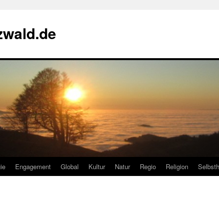
zwald.de
ie
Engagement
Global
Kultur
Natur
Regio
Religion
Selbsth