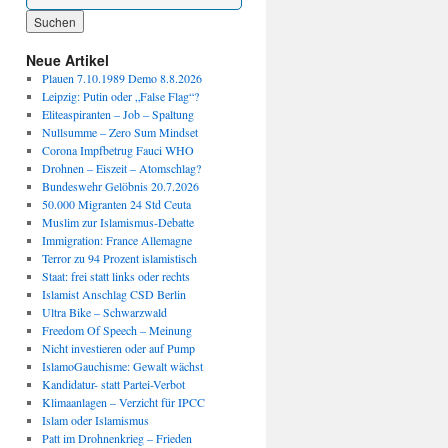
Wenn die Ergebnisse der automatischen Vervollständigung verfügbar sind, benutze die P
Neue Artikel
Plauen 7.10.1989 Demo 8.8.2026
Leipzig: Putin oder „False Flag“?
Eliteaspiranten – Job – Spaltung
Nullsumme – Zero Sum Mindset
Corona Impfbetrug Fauci WHO
Drohnen – Eiszeit – Atomschlag?
Bundeswehr Gelöbnis 20.7.2026
50.000 Migranten 24 Std Ceuta
Muslim zur Islamismus-Debatte
Immigration: France Allemagne
Terror zu 94 Prozent islamistisch
Staat: frei statt links oder rechts
Islamist Anschlag CSD Berlin
Ultra Bike – Schwarzwald
Freedom Of Speech – Meinung
Nicht investieren oder auf Pump
IslamoGauchisme: Gewalt wächst
Kandidatur- statt Partei-Verbot
Klimaanlagen – Verzicht für IPCC
Islam oder Islamismus
Patt im Drohnenkrieg – Frieden