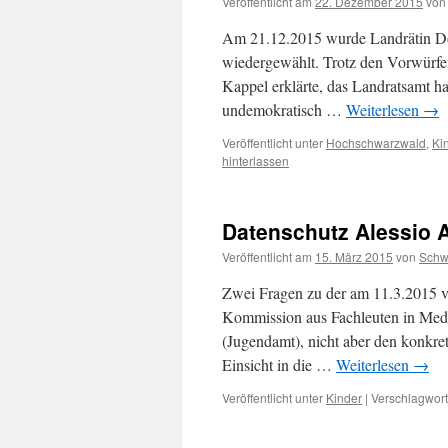
Veröffentlicht am
22. Dezember 2015
von
Am 21.12.2015 wurde Landrätin Doro
wiedergewählt. Trotz den Vorwürfen
Kappel erklärte, das Landratsamt h
undemokratisch …
Weiterlesen
→
Veröffentlicht unter
Hochschwarzwald
,
Ki
hinterlassen
Datenschutz Alessio 
Veröffentlicht am
15. März 2015
von
Sch
Zwei Fragen zu der am 11.3.2015 v
Kommission aus Fachleuten in Mediz
(Jugendamt), nicht aber den konkre
Einsicht in die …
Weiterlesen
→
Veröffentlicht unter
Kinder
|
Verschlagwort