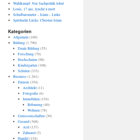
Wahlkampf: Nur Sachpolitik lohnt
Louis, 17 ans, lynché à mort
Schulbarometer – Islam – Linke
Spirituelle Lücke: Christen Islam
Kategorien
Allgemein
(160)
Bildung
(1.790)
Duale Bildung
(55)
Forschung
(70)
Hochschulen
(98)
Kindergarten
(108)
Schulen
(333)
Business
(1.261)
Dienste
(354)
Architekt
(11)
Fotografie
(6)
Immobilien
(154)
Bebauung
(40)
Wohnen
(78)
Genossenschaften
(30)
Gesund
(368)
Arzt
(137)
Zahnarzt
(5)
Handel
(154)