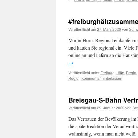
#freiburghältzusamm
Veröffentlicht am
27. März 2020
von
Sch
Martin Horn: Regional einkaufen un
und kaufen Sie regional ein. Viele 
online an und liefern an die Haustü
→
Veröffentlicht unter
Freiburg
,
Hilfe
,
Regio
,
Regio
|
Kommentar hinterlassen
Breisgau-S-Bahn Vert
Veröffentlicht am
29. Januar 2020
von
Sc
Das Vertrauen der Bevölkerung im N
die späte Reaktion der Verantwortl
wahnsinnig, wenn man nicht weiß,