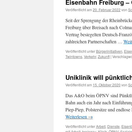
Eisenbahn Freiburg –
Veröffentlicht am
20. Februar 2022
von
S
Seit der Sprengung der Rheinbrück
Freiburg über Breisach nach Colma
Vertrag besiegelten Deutsch-Franzö
zahlreichen Partnerschaften …
Weit
Veröffentlicht unter
Bürgerinitiativen
,
Eise
Twintowns
,
Verkehr
,
Zukunft
|
Verschlagwor
Uniklinik will pünktli
Veröffentlicht am
15. Oktober 2020
von
S
Das A&O beim ÖPNV sind Pünktlichk
Bahn auch ein Jahr nach Einführung
Piep-Piep, Polstersitze und endlos
Weiterlesen
→
Veröffentlicht unter
Arbeit
,
Dienste
,
Eisen
mit
Arbeit
,
breisgau
,
Klinik
,
ÖPNV
,
Sozial