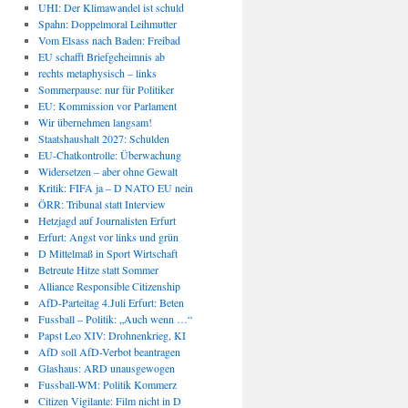
UHI: Der Klimawandel ist schuld
Spahn: Doppelmoral Leihmutter
Vom Elsass nach Baden: Freibad
EU schafft Briefgeheimnis ab
rechts metaphysisch – links
Sommerpause: nur für Politiker
EU: Kommission vor Parlament
Wir übernehmen langsam!
Staatshaushalt 2027: Schulden
EU-Chatkontrolle: Überwachung
Widersetzen – aber ohne Gewalt
Kritik: FIFA ja – D NATO EU nein
ÖRR: Tribunal statt Interview
Hetzjagd auf Journalisten Erfurt
Erfurt: Angst vor links und grün
D Mittelmaß in Sport Wirtschaft
Betreute Hitze statt Sommer
Alliance Responsible Citizenship
AfD-Parteitag 4.Juli Erfurt: Beten
Fussball – Politik: „Auch wenn …“
Papst Leo XIV: Drohnenkrieg, KI
AfD soll AfD-Verbot beantragen
Glashaus: ARD unausgewogen
Fussball-WM: Politik Kommerz
Citizen Vigilante: Film nicht in D