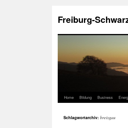
Zum
Inhalt
Freiburg-Schwar
springen
Home
Bildung
Business
Energ
breisgau
Schlagwortarchiv: