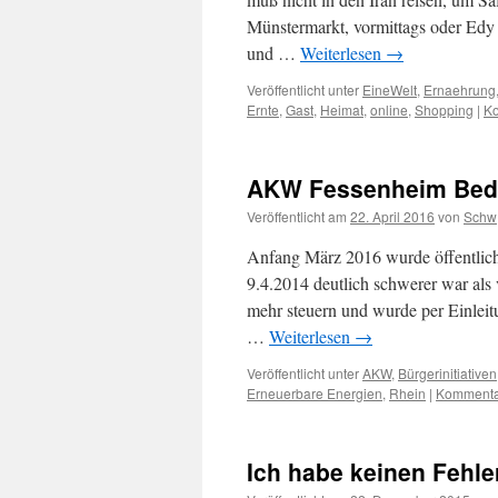
Münstermarkt, vormittags oder Ed
und …
Weiterlesen
→
Veröffentlicht unter
EineWelt
,
Ernaehrung
Ernte
,
Gast
,
Heimat
,
online
,
Shopping
|
Ko
AKW Fessenheim Bed
Veröffentlicht am
22. April 2016
von
Schw
Anfang März 2016 wurde öffentlich
9.4.2014 deutlich schwerer war als 
mehr steuern und wurde per Einlei
…
Weiterlesen
→
Veröffentlicht unter
AKW
,
Bürgerinitiativen
Erneuerbare Energien
,
Rhein
|
Kommentar
Ich habe keinen Fehl