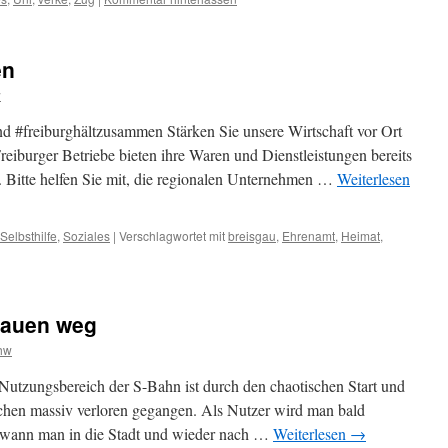
en
w
d #freiburghältzusammen Stärken Sie unsere Wirtschaft vor Ort
Freiburger Betriebe bieten ihre Waren und Dienstleistungen bereits
r. Bitte helfen Sie mit, die regionalen Unternehmen …
Weiterlesen
Selbsthilfe
,
Soziales
|
Verschlagwortet mit
breisgau
,
Ehrenamt
,
Heimat
,
rauen weg
hw
utzungsbereich der S-Bahn ist durch den chaotischen Start und
ichen massiv verloren gegangen. Als Nutzer wird man bald
 wann man in die Stadt und wieder nach …
Weiterlesen
→