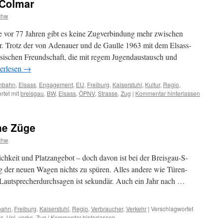
 Colmar
chw
e vor 77 Jahren gibt es keine Zugverbindung mehr zwischen
r. Trotz der von Adenauer und de Gaulle 1963 mit dem Elsass-
sischen Freundschaft, die mit regem Jugendaustausch und
erlesen
→
nbahn
,
Elsass
,
Engagement
,
EU
,
Freiburg
,
Kaiserstuhl
,
Kultur
,
Regio
,
tet mit
breisgau
,
BW
,
Elsass
,
ÖPNV
,
Strasse
,
Zug
|
Kommentar hinterlassen
che Züge
chw
eit und Platzangebot – doch davon ist bei der Breisgau-S-
 der neuen Wagen nichts zu spüren. Alles andere wie Türen-
e Lautsprecherdurchsagen ist sekundär. Auch ein Jahr nach …
bahn
,
Freiburg
,
Kaiserstuhl
,
Regio
,
Verbraucher
,
Verkehr
|
Verschlagwortet
es
,
Uni
,
verke
,
Zug
|
Kommentar hinterlassen