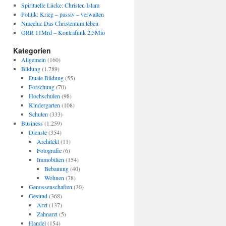
Spirituelle Lücke: Christen Islam
Politik: Krieg – passiv – verwalten
Nmecha: Das Christentum leben
ÖRR 11Mrd – Kontrafunk 2,5Mio
Kategorien
Allgemein
(160)
Bildung
(1.789)
Duale Bildung
(55)
Forschung
(70)
Hochschulen
(98)
Kindergarten
(108)
Schulen
(333)
Business
(1.259)
Dienste
(354)
Architekt
(11)
Fotografie
(6)
Immobilien
(154)
Bebauung
(40)
Wohnen
(78)
Genossenschaften
(30)
Gesund
(368)
Arzt
(137)
Zahnarzt
(5)
Handel
(154)