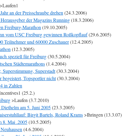
>Laufen1
Jahr an der Preisschraube drehen
(24.3.2006)
: Herausgeber der Magazins Running
(18.3.2006)
en Freiburg-Marathon
(19.10.2005)
nn vom USC Freiburg gewinnen Roßkopflauf
(29.6.2005)
00 Teilnehmer und 60000 Zuschauer
(12.4.2005)
rathon
(12.3.2005)
ch speziell für Freiburg
(30.5.2004)
tschen Städtemarathons
(1.4.2004)
r, Superstimmung, Superstadt
(30.3.2004)
begeistert, Topsportler nicht
(30.3.2004)
4 in Zahlen
ncentives1 (25.2.)
eiburg
>Laufen (3.7.2010)
 Diethelm am 5. Juni 2005
(23.3.2005)
Kaiserstuhllauf: Birgit Bartels, Roland Krams
>Ihringen (13.3.07)
m 8. Mai .2005
(10.5.2005)
n Neuhausen
(4.6.2004)