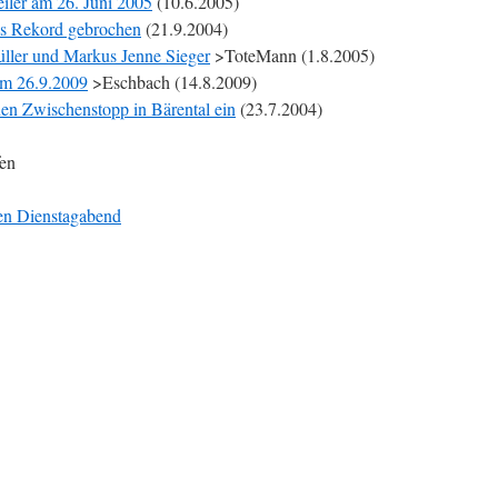
iler am 26. Juni 2005
(10.6.2005)
l’s Rekord gebrochen
(21.9.2004)
üller und Markus Jenne Sieger
>ToteMann (1.8.2005)
m 26.9.2009
>Eschbach (14.8.2009)
en Zwischenstopp in Bärental ein
(23.7.2004)
fen
den Dienstagabend