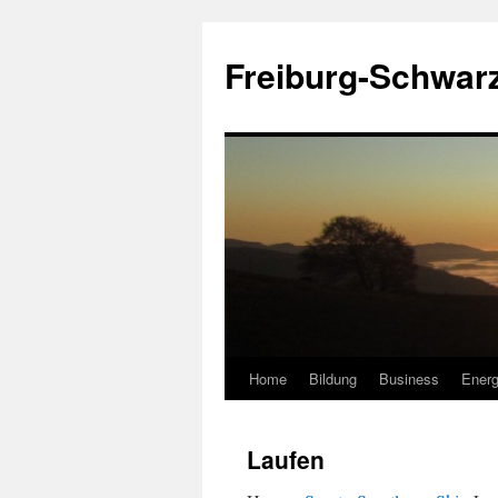
Zum
Inhalt
Freiburg-Schwar
springen
Home
Bildung
Business
Energ
Laufen