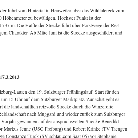
ter führt vom Hintertal in Heuweiler über das Wildtalereck zum
0 Höhenmeter zu bewältigen. Höchster Punkt ist der
737 m. Die Hälfte der Strecke führt über Forstwege der Rest
gem Charakter. Ab Mitte Juni ist die Strecke ausgeschildert und
17.3.2013
zburg-Laufen den 19. Sulzburger Frühlingslauf. Start für den
t um 15 Uhr auf dem Sulzburger Marktplatz. Zunächst geht es
rt die landschaftlich reizvolle Strecke durch die Winzerorte
r Reblandschaft nach Muggard und wieder zurück zum Sulzburger
Im Vorjahr gewannen auf der anspruchsvollen Strecke Benedikt
r Markus Jenne (USC Freiburg) und Robert Krinke (TV Tiengen
egte Constanze Türck (SV schlau.com Saar 05) vor Stephanie