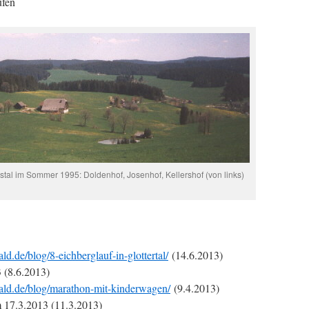
fen
ostal im Sommer 1995: Doldenhof, Josenhof, Kellershof (von links)
d.de/blog/8-eichberglauf-in-glottertal/
(14.6.2013)
3 (8.6.2013)
ald.de/blog/marathon-mit-kinderwagen/
(9.4.2013)
m 17.3.2013 (11.3.2013)