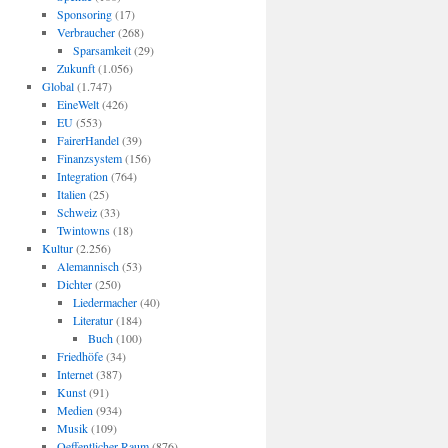
Sponsoring
(17)
Verbraucher
(268)
Sparsamkeit
(29)
Zukunft
(1.056)
Global
(1.747)
EineWelt
(426)
EU
(553)
FairerHandel
(39)
Finanzsystem
(156)
Integration
(764)
Italien
(25)
Schweiz
(33)
Twintowns
(18)
Kultur
(2.256)
Alemannisch
(53)
Dichter
(250)
Liedermacher
(40)
Literatur
(184)
Buch
(100)
Friedhöfe
(34)
Internet
(387)
Kunst
(91)
Medien
(934)
Musik
(109)
Oeffentlicher Raum
(876)