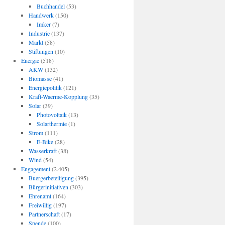
Buchhandel
(53)
Handwerk
(150)
Imker
(7)
Industrie
(137)
Markt
(58)
Stiftungen
(10)
Energie
(518)
AKW
(132)
Biomasse
(41)
Energiepolitik
(121)
Kraft-Waerme-Kopplung
(35)
Solar
(39)
Photovoltaik
(13)
Solarthermie
(1)
Strom
(111)
E-Bike
(28)
Wasserkraft
(38)
Wind
(54)
Engagement
(2.405)
Buergerbeteiligung
(395)
Bürgerinitiativen
(303)
Ehrenamt
(164)
Freiwillig
(197)
Partnerschaft
(17)
Spende
(100)