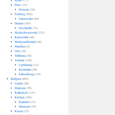
Elsass
(77)
Fluss
(31)
Dreisam
(18)
Freiburg
(502)
Littenweiler
(84)
Heimat
(183)
Geschichte
(71)
Hochschwarzwald
(232)
Kaiserstuhl
(46)
Markgraeflerland
(44)
Muehlen
(4)
Orte
(10)
TriRhena
(30)
Verkehr
(138)
CarSharing
(12)
Eisenbahn
(28)
Fahrradwege
(19)
Religion
(695)
Caritas
(26)
Diakonie
(39)
Katholisch
(131)
Kirchen
(184)
Kapellen
(15)
Muenster
(19)
Kreuze
(15)