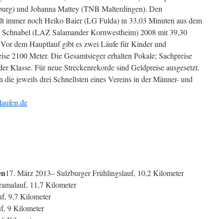
burg) und Johanna Mattey (TNB Malterdingen). Den
lt immer noch Heiko Baier (LG Fulda) in 33,03 Minuten aus dem
ja Schnabel (LAZ Salamander Kornwestheim) 2008 mit 39,30
. Vor dem Hauptlauf gibt es zwei Läufe für Kinder und
ise 2100 Meter. Die Gesamtsieger erhalten Pokale; Sachpreise
 jeder Klasse. Für neue Streckenrekorde sind Geldpreise ausgesetzt.
die jeweils drei Schnellsten eines Vereins in der Männer- und
laufen.de
en
17. März 2013– Sulzburger Frühlingslauf, 10,2 Kilometer
ramalauf, 11,7 Kilometer
f, 9,7 Kilometer
f, 9 Kilometer