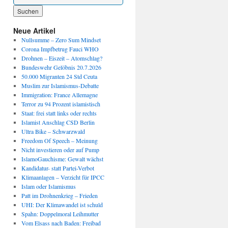
Wenn die Ergebnisse der automatischen Vervollständigung verfügbar sind, benutze die P
Neue Artikel
Nullsumme – Zero Sum Mindset
Corona Impfbetrug Fauci WHO
Drohnen – Eiszeit – Atomschlag?
Bundeswehr Gelöbnis 20.7.2026
50.000 Migranten 24 Std Ceuta
Muslim zur Islamismus-Debatte
Immigration: France Allemagne
Terror zu 94 Prozent islamistisch
Staat: frei statt links oder rechts
Islamist Anschlag CSD Berlin
Ultra Bike – Schwarzwald
Freedom Of Speech – Meinung
Nicht investieren oder auf Pump
IslamoGauchisme: Gewalt wächst
Kandidatur- statt Partei-Verbot
Klimaanlagen – Verzicht für IPCC
Islam oder Islamismus
Patt im Drohnenkrieg – Frieden
UHI: Der Klimawandel ist schuld
Spahn: Doppelmoral Leihmutter
Vom Elsass nach Baden: Freibad