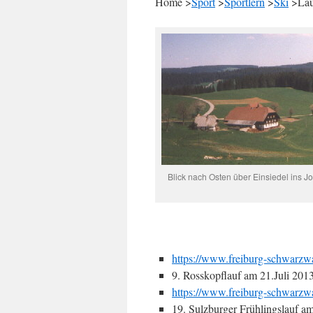
Home >
Sport
>
Sportlern
>
Ski
>Lau
Blick nach Osten über Einsiedel ins J
https://www.freiburg-schwarzwal
9. Rosskopflauf am 21.Juli 201
https://www.freiburg-schwarzw
19. Sulzburger Frühlingslauf a