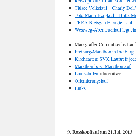
Roßkopflauf: 1.Lauf von Heuwe
Titisee Volkslauf – Charly Dol
Tote-Mann-Berglauf – Britta M
TREA Breisgau Energie Lauf a
Westweg-Abenteuerlauf legt ein
Markgräfler Cup mit sechs Läu
Freiburg-Marathon in Freiburg
Kirchzarten: SVK-Lauftreff je
Marathon bzw. Marathonlauf
Laufschulen
>Incentives
Orientierungslauf
Links
9. Rosskopflauf am 21.Juli 2013