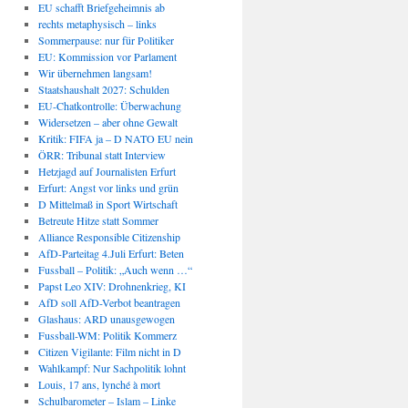
EU schafft Briefgeheimnis ab
rechts metaphysisch – links
Sommerpause: nur für Politiker
EU: Kommission vor Parlament
Wir übernehmen langsam!
Staatshaushalt 2027: Schulden
EU-Chatkontrolle: Überwachung
Widersetzen – aber ohne Gewalt
Kritik: FIFA ja – D NATO EU nein
ÖRR: Tribunal statt Interview
Hetzjagd auf Journalisten Erfurt
Erfurt: Angst vor links und grün
D Mittelmaß in Sport Wirtschaft
Betreute Hitze statt Sommer
Alliance Responsible Citizenship
AfD-Parteitag 4.Juli Erfurt: Beten
Fussball – Politik: „Auch wenn …“
Papst Leo XIV: Drohnenkrieg, KI
AfD soll AfD-Verbot beantragen
Glashaus: ARD unausgewogen
Fussball-WM: Politik Kommerz
Citizen Vigilante: Film nicht in D
Wahlkampf: Nur Sachpolitik lohnt
Louis, 17 ans, lynché à mort
Schulbarometer – Islam – Linke