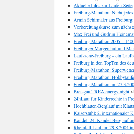
Aktuelle Infos zur Laufen-Seite
Freiburg-Marathon: Nicht jedes 
Armin Schirmaier aus Freiburg
Vorbereitungskurse zum nächst
Max Frei und Gudrun Heinema
Freiburg-Marathon 2005 – 140
Freiburger Morgenlauf und Ma
Laufszene-Freiburg – ein Laufbu
Freiburg in den TopTen des deu
Freiburg-Marathon: Superwette
Freiburg-Marathon: Hobbyläufer 
Freiburg-Marathon am 27.3.200
Breisgau TREA energy night
>I
24hLauf für Kinderrechte in Fr
Hochblauen-Berglauf mit Klaus
Kaiserstuhl: 2. internationaler 
Kandel: 24. Kandel-Berglauf a
Rheinfall-Lauf am 29.8.2004 i