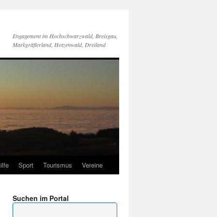
Engagement im Hochschwarzwald, Breisgau,
Markgräflerland, Hotzenwald, Dreiland
ilfe
Sport
Tourismus
Vereine
Suchen im Portal