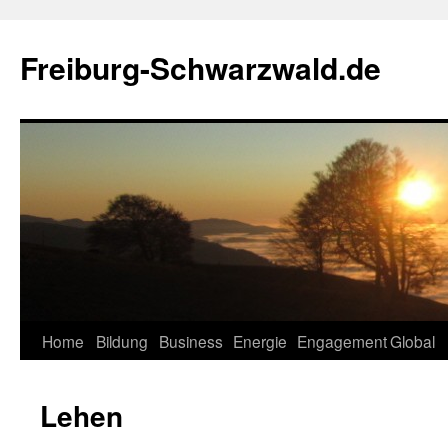
Zum
Inhalt
Freiburg-Schwarzwald.de
springen
Home
Bildung
Business
Energie
Engagement
Global
Lehen