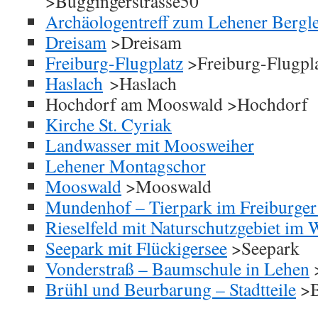
>Buggingerstrasse50
Archäologentreff zum Lehener Bergl
Dreisam
>Dreisam
Freiburg-Flugplatz
>Freiburg-Flugpl
Haslach
>Haslach
Hochdorf am Mooswald >Hochdorf
Kirche St. Cyriak
Landwasser mit Moosweiher
Lehener Montagschor
Mooswald
>Mooswald
Mundenhof – Tierpark im Freiburger
Rieselfeld mit Naturschutzgebiet im 
Seepark mit Flückigersee
>Seepark
Vonderstraß – Baumschule in Lehen
Brühl und Beurbarung – Stadtteile
>B