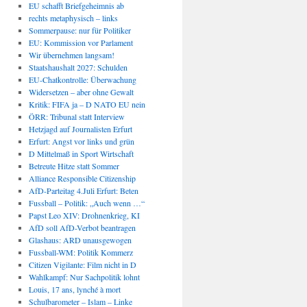
EU schafft Briefgeheimnis ab
rechts metaphysisch – links
Sommerpause: nur für Politiker
EU: Kommission vor Parlament
Wir übernehmen langsam!
Staatshaushalt 2027: Schulden
EU-Chatkontrolle: Überwachung
Widersetzen – aber ohne Gewalt
Kritik: FIFA ja – D NATO EU nein
ÖRR: Tribunal statt Interview
Hetzjagd auf Journalisten Erfurt
Erfurt: Angst vor links und grün
D Mittelmaß in Sport Wirtschaft
Betreute Hitze statt Sommer
Alliance Responsible Citizenship
AfD-Parteitag 4.Juli Erfurt: Beten
Fussball – Politik: „Auch wenn …“
Papst Leo XIV: Drohnenkrieg, KI
AfD soll AfD-Verbot beantragen
Glashaus: ARD unausgewogen
Fussball-WM: Politik Kommerz
Citizen Vigilante: Film nicht in D
Wahlkampf: Nur Sachpolitik lohnt
Louis, 17 ans, lynché à mort
Schulbarometer – Islam – Linke