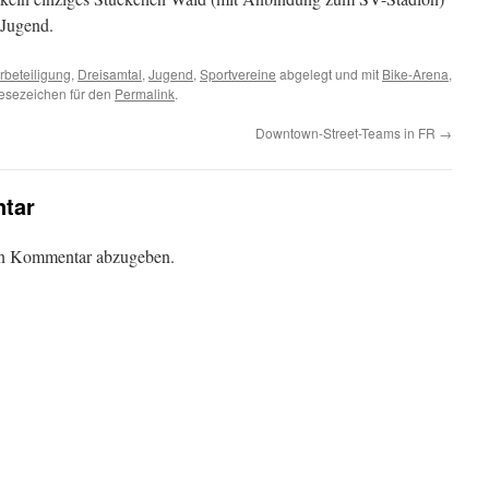
 Jugend.
rbeteiligung
,
Dreisamtal
,
Jugend
,
Sportvereine
abgelegt und mit
Bike-Arena
,
Lesezeichen für den
Permalink
.
Downtown-Street-Teams in FR
→
tar
en Kommentar abzugeben.