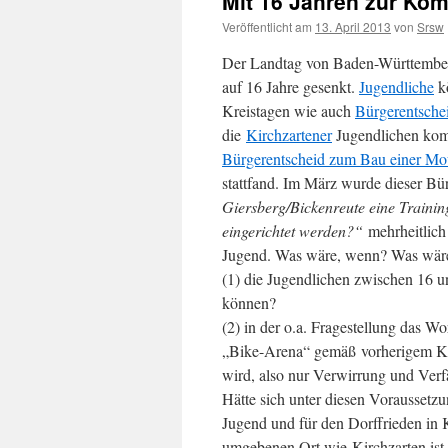
Mit 16 Jahren zur Ko
Veröffentlicht am
13. April 2013
von
Srsw
Der Landtag von Baden-Württembe
auf 16 Jahre gesenkt.
Jugendliche
kö
Kreistagen wie auch
Bürgerentsche
die
Kirchzartener
Jugendlichen kom
Bürgerentscheid zum Bau einer Mou
stattfand. Im März wurde dieser Bü
Giersberg/Bickenreute eine Trainin
eingerichtet werden?“
mehrheitlich
Jugend. Was wäre, wenn? Was wär
(1) die Jugendlichen zwischen 16 
können?
(2) in der o.a. Fragestellung das W
„Bike-Arena“ gemäß vorherigem Kir
wird, also nur Verwirrung und Verf
Hätte sich unter diesen Voraussetzu
Jugend und für den Dorffrieden in 
umgebenen Ort wie Kirchzarten ist