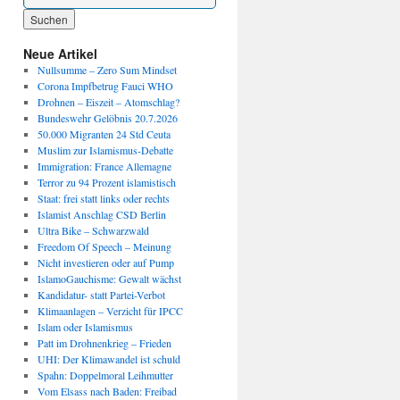
Wenn die Ergebnisse der automatischen Vervollständigung verfügbar sind, benutze die P
Neue Artikel
Nullsumme – Zero Sum Mindset
Corona Impfbetrug Fauci WHO
Drohnen – Eiszeit – Atomschlag?
Bundeswehr Gelöbnis 20.7.2026
50.000 Migranten 24 Std Ceuta
Muslim zur Islamismus-Debatte
Immigration: France Allemagne
Terror zu 94 Prozent islamistisch
Staat: frei statt links oder rechts
Islamist Anschlag CSD Berlin
Ultra Bike – Schwarzwald
Freedom Of Speech – Meinung
Nicht investieren oder auf Pump
IslamoGauchisme: Gewalt wächst
Kandidatur- statt Partei-Verbot
Klimaanlagen – Verzicht für IPCC
Islam oder Islamismus
Patt im Drohnenkrieg – Frieden
UHI: Der Klimawandel ist schuld
Spahn: Doppelmoral Leihmutter
Vom Elsass nach Baden: Freibad