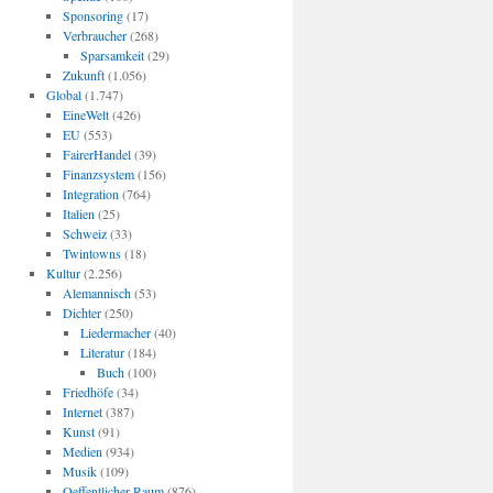
Sponsoring
(17)
Verbraucher
(268)
Sparsamkeit
(29)
Zukunft
(1.056)
Global
(1.747)
EineWelt
(426)
EU
(553)
FairerHandel
(39)
Finanzsystem
(156)
Integration
(764)
Italien
(25)
Schweiz
(33)
Twintowns
(18)
Kultur
(2.256)
Alemannisch
(53)
Dichter
(250)
Liedermacher
(40)
Literatur
(184)
Buch
(100)
Friedhöfe
(34)
Internet
(387)
Kunst
(91)
Medien
(934)
Musik
(109)
Oeffentlicher Raum
(876)