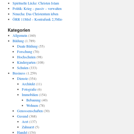
Spirituelle Lücke: Christen Islam
Politik: Krieg – passiv – verwalten
Nmecha: Das Christentum leben
ÖRR 11Mrd – Kontrafunk 2,5Mio
Kategorien
Allgemein
(160)
Bildung
(1.789)
Duale Bildung
(55)
Forschung
(70)
Hochschulen
(98)
Kindergarten
(108)
Schulen
(333)
Business
(1.259)
Dienste
(354)
Architekt
(11)
Fotografie
(6)
Immobilien
(154)
Bebauung
(40)
Wohnen
(78)
Genossenschaften
(30)
Gesund
(368)
Arzt
(137)
Zahnarzt
(5)
Handel
(154)