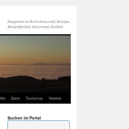
Engagement im Hochschwarzwald, Breisgau,
Markgräflerland, Hotzenwald, Dreiland
ilfe
Sport
Tourismus
Vereine
Suchen im Portal