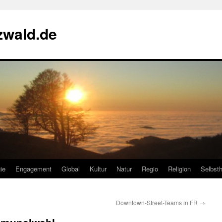
zwald.de
ie
Engagement
Global
Kultur
Natur
Regio
Religion
Selbsth
Downtown-Street-Teams in FR
→