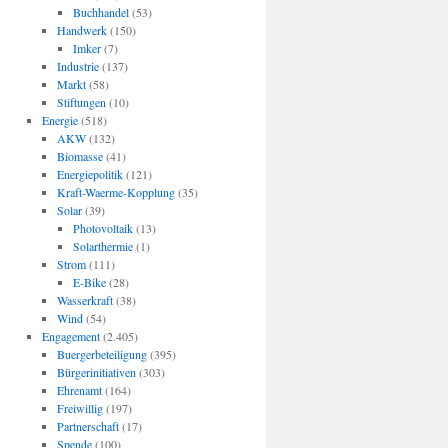
Buchhandel
(53)
Handwerk
(150)
Imker
(7)
Industrie
(137)
Markt
(58)
Stiftungen
(10)
Energie
(518)
AKW
(132)
Biomasse
(41)
Energiepolitik
(121)
Kraft-Waerme-Kopplung
(35)
Solar
(39)
Photovoltaik
(13)
Solarthermie
(1)
Strom
(111)
E-Bike
(28)
Wasserkraft
(38)
Wind
(54)
Engagement
(2.405)
Buergerbeteiligung
(395)
Bürgerinitiativen
(303)
Ehrenamt
(164)
Freiwillig
(197)
Partnerschaft
(17)
Spende
(100)