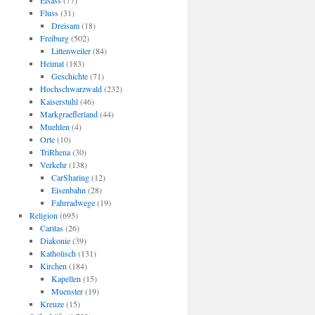
Elsass
(77)
Fluss
(31)
Dreisam
(18)
Freiburg
(502)
Littenweiler
(84)
Heimat
(183)
Geschichte
(71)
Hochschwarzwald
(232)
Kaiserstuhl
(46)
Markgraeflerland
(44)
Muehlen
(4)
Orte
(10)
TriRhena
(30)
Verkehr
(138)
CarSharing
(12)
Eisenbahn
(28)
Fahrradwege
(19)
Religion
(695)
Caritas
(26)
Diakonie
(39)
Katholisch
(131)
Kirchen
(184)
Kapellen
(15)
Muenster
(19)
Kreuze
(15)