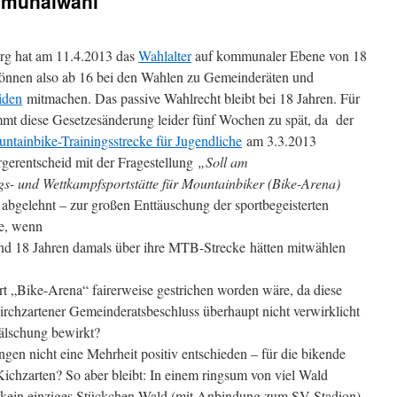
mmunalwahl
rg hat am 11.4.2013 das
Wahlalter
auf kommunaler Ebene von 18
nnen also ab 16 bei den Wahlen zu Gemeinderäten und
iden
mitmachen. Das passive Wahlrecht bleibt bei 18 Jahren. Für
mt diese Gesetzesänderung leider fünf Wochen zu spät, da
der
ntainbike-Trainingsstrecke für Jugendliche
am 3.3.2013
rgerentscheid mit der Fragestellung
„Soll am
gs- und Wettkampfsportstätte für Mountainbiker (Bike-Arena)
 abgelehnt – zur großen Enttäuschung der sportbegeisterten
e, wenn
und 18 Jahren damals über ihre MTB-Strecke hätten mitwählen
ort „Bike-Arena“ fairerweise gestrichen worden wäre, da diese
chzartener Gemeinderatsbeschluss überhaupt nicht verwirklicht
älschung bewirkt?
ngen nicht eine Mehrheit positiv entschieden – für die bikende
Kichzarten? So aber bleibt: In einem ringsum von viel Wald
 kein einziges Stückchen Wald (mit Anbindung zum SV-Stadion)