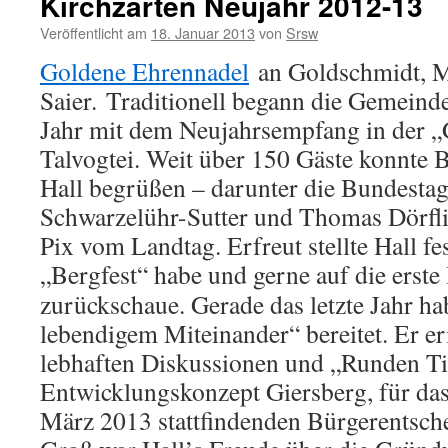
Kirchzarten Neujahr 2012-13
Veröffentlicht am
18. Januar 2013
von
Srsw
Goldene Ehrennadel
an Goldschmidt, 
Saier. Traditionell begann die Gemeind
Jahr mit dem Neujahrsempfang in der „
Talvogtei. Weit über 150 Gäste konnte 
Hall begrüßen – darunter die Bundesta
Schwarzelühr-Sutter und Thomas Dörfli
Pix vom Landtag. Erfreut stellte Hall fes
„Bergfest“ habe
und gerne auf die erste
zurückschaue. Gerade das letzte Jahr ha
lebendigem Miteinander“ bereitet. Er er
lebhaften Diskussionen und „Runden T
Entwicklungskonzept Giersberg, für das
März 2013 stattfindenden Bürgerentschei