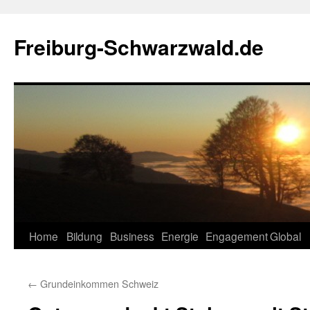
Zum
Inhalt
Freiburg-Schwarzwald.de
springen
Home
Bildung
Business
Energie
Engagement
Global
←
Grundeinkommen Schweiz