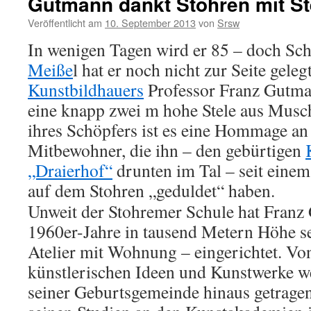
Gutmann dankt Stohren mit St
Veröffentlicht am
10. September 2013
von
Srsw
In wenigen Tagen wird er 85 – doch Sc
Meiße
l hat er noch nicht zur Seite gele
Kunstbildhauers
Professor Franz Gutm
eine knapp zwei m hohe Stele aus Musch
ihres Schöpfers ist es eine Hommage an
Mitbewohner, die ihn – den gebürtigen
„Draierhof“
drunten im Tal – seit eine
auf dem Stohren „geduldet“ haben.
Unweit der Stohremer Schule hat Fran
1960er-Jahre in tausend Metern Höhe se
Atelier mit Wohnung – eingerichtet. Von 
künstlerischen Ideen und Kunstwerke we
seiner Geburtsgemeinde hinaus getrage