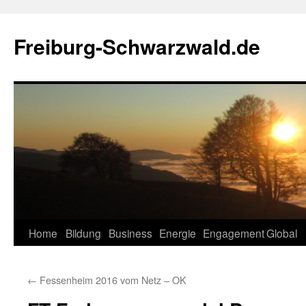
Zum
Inhalt
Freiburg-Schwarzwald.de
springen
Home
Bildung
Business
Energie
Engagement
Global
←
Fessenheim 2016 vom Netz – OK