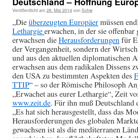
Deutschland – Hoffnung Euro
Veröffentlicht am
28. Mai 2014
von
Schw
„Die
überzeugten Europäer
müssen endl
Lethargie
erwachen, in der sie offenbar
erwachsen die
Herausforderungen
für E
der Vergangenheit, sondern der Wirtsch
und aus den aktuellen diplomatischen A
erwachsen aus dem radikalen Dissens 
den USA zu bestimmten Aspekten des
F
TTIP
“ – so
der Römische Philosoph Ang
„Erwachet aus eurer Lethargie“, Zeit v
www.zeit.de
. Für ihn muß Deutschland 
„Es hat sich herausgestellt, dass das M
Herausforderungen des globalen Marktes
gewachsen ist als die mediterranen Län