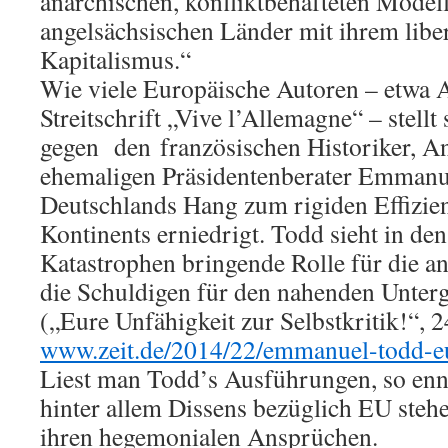
anarchischen, konfliktbehafteten Modell
angelsächsischen Länder mit ihrem libe
Kapitalismus.“
Wie viele Europäische Autoren – etwa A
Streitschrift „Vive l’Allemagne“ – stellt
gegen den französischen Historiker, A
ehemaligen Präsidentenberater Emmanu
Deutschlands Hang zum rigiden Effizie
Kontinents erniedrigt. Todd sieht in de
Katastrophen bringende Rolle für die a
die Schuldigen für den nahenden Unter
(„Eure Unfähigkeit zur Selbstkritik!“, 
www.zeit.de/2014/22/emmanuel-todd-e
Liest man Todd’s Ausführungen, so ennt
hinter allem Dissens bezüglich EU steh
ihren hegemonialen Ansprüchen.