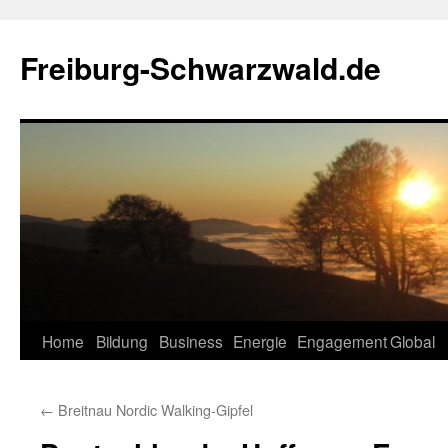
Zum
Inhalt
Freiburg-Schwarzwald.de
springen
Home
Bildung
Business
Energie
Engagement
Global
←
Breitnau Nordic Walking-Gipfel