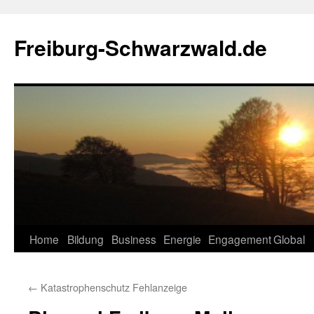
Zum
Inhalt
Freiburg-Schwarzwald.de
springen
Home
Bildung
Business
Energie
Engagement
Global
←
Katastrophenschutz Fehlanzeige