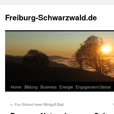
Zum
Inhalt
Freiburg-Schwarzwald.de
springen
Home
Bildung
Business
Energie
Engagement
Global
←
Fun-Strand meer Minigolf Bad