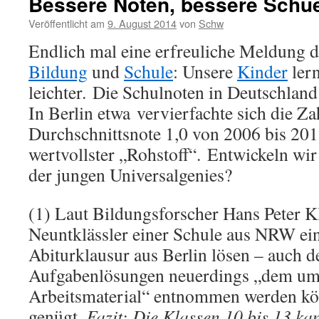
Bessere Noten, bessere Schue
Veröffentlicht am
9. August 2014
von
Schw
Endlich mal eine erfreuliche Meldung de
Bildung
und
Schule
: Unsere
Kinder
lern
leichter. Die Schulnoten in Deutschlan
In Berlin etwa vervierfachte sich die Za
Durchschnittsnote 1,0 von 2006 bis 20
wertvollster „Rohstoff“. Entwickeln wi
der jungen Universalgenies?
(1) Laut Bildungsforscher Hans Peter Kl
Neuntklässler einer Schule aus NRW ei
Abiturklausur aus Berlin lösen – auch d
Aufgabenlösungen neuerdings „dem um
Arbeitsmaterial“ entnommen werden kö
genügt.
Fazit: Die Klassen 10 bis 13 ka