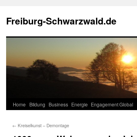
Zum
Inhalt
Freiburg-Schwarzwald.de
springen
Home
Bildung
Business
Energie
Engagement
Global
←
Kreiselkunst – Demontage