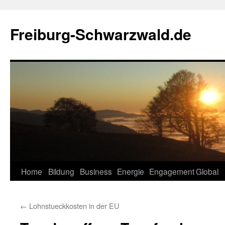
Zum
Inhalt
Freiburg-Schwarzwald.de
springen
Home
Bildung
Business
Energie
Engagement
Global
←
Lohnstueckkosten in der EU